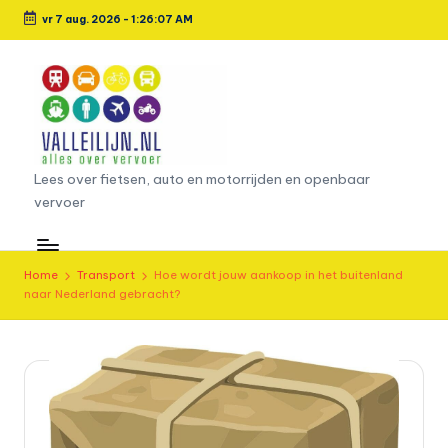
vr 7 aug. 2026
-
1:26:08 AM
Ga
naar
de
inhoud
L
Lees over fietsen, auto en motorrijden en openbaar
vervoer
e
e
s
Home
Transport
Hoe wordt jouw aankoop in het buitenland
naar Nederland gebracht?
o
v
e
r
fi