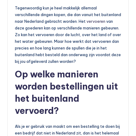
o
Tegenwoordig kun je heel makkelijk allemaal
t
verschillende dingen kopen, die dan vanuit het buitenland
naar Nederland gebracht worden. Het
vervoeren
van
o
deze goederen kan op verschillende manieren gebeuren.
rr
Zo kan het vervoeren door de lucht, over het land of over
het water gebeuren. Maar hoe werkt dat vervoeren dan
ij
precies en hoe lang kunnen de spullen die je in het
d
buitenland hebt besteld dan onderweg zijn voordat deze
bij jou afgeleverd zullen worden?
e
Op welke manieren
n
e
worden bestellingen uit
n
het buitenland
o
vervoerd?
p
e
Als je er gebruik van maakt om een bestelling te doen bij
n
een bedrijf dat niet in Nederland zit, dan is het helemaal