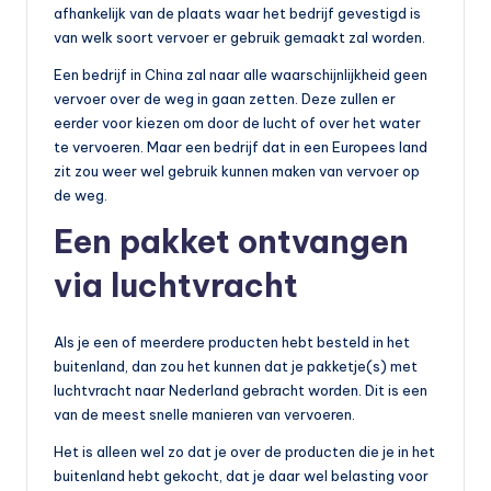
afhankelijk van de plaats waar het bedrijf gevestigd is
b
van welk soort vervoer er gebruik gemaakt zal worden.
a
Een bedrijf in China zal naar alle waarschijnlijkheid geen
a
vervoer over de weg in gaan zetten. Deze zullen er
eerder voor kiezen om door de lucht of over het water
r
te vervoeren. Maar een bedrijf dat in een Europees land
v
zit zou weer wel gebruik kunnen maken van vervoer op
de weg.
e
Een pakket ontvangen
r
v
via luchtvracht
o
Als je een of meerdere producten hebt besteld in het
e
buitenland, dan zou het kunnen dat je pakketje(s) met
r
luchtvracht naar Nederland gebracht worden. Dit is een
van de meest snelle manieren van vervoeren.
Het is alleen wel zo dat je over de producten die je in het
buitenland hebt gekocht, dat je daar wel belasting voor