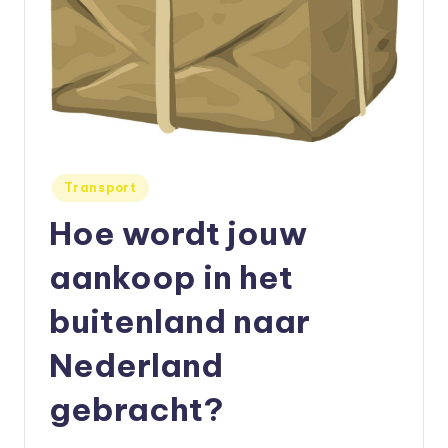
e
t
s
e
n
Geplaatst
Transport
,
in
Hoe wordt jouw
a
u
aankoop in het
t
buitenland naar
o
Nederland
e
n
gebracht?
m