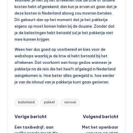
kosten hebt afgerekend, dan kun je ervan uit gaan dat je
deze kosten in Nederland alsnog zou moeten betalen.
Dit gebeurt dan op het moment dat je het pakketje
ergens op moet komen halen bij de douane. Zonder dat
je de belastingen hebt betaald zul je het pakketje niet
mee kunnen krijgen.
Wees hier dus goed op voorbereid en kies voor de
webshops waarbij je de btw al hebt betaald bij het
afrekenen. Dat voorkomt een hoop gedoe wanneer je
pakketje na de reis die het heeft afgelegd in Nederland
aangekomen is. Hoe beter alles geregeld is, hoe eerder
je van de inhoud van je pakketje kunt gaan genieten.
Tags:
buitenland
pakket
vervoer
Bericht
Vorige bericht
Volgend bericht
Een taxibedrijf, aan
Met het openbaar
navigatie
welke regels moet die
vervoer op stap