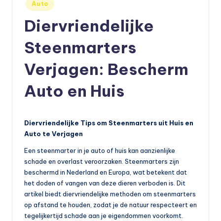
Geplaatst
Auto
in
e
Diervriendelijke
t
Steenmarters
s
e
Verjagen: Bescherm
n
Auto en Huis
,
a
Diervriendelijke Tips om Steenmarters uit Huis en
u
Auto te Verjagen
t
Een steenmarter in je auto of huis kan aanzienlijke
o
schade en overlast veroorzaken. Steenmarters zijn
beschermd in Nederland en Europa, wat betekent dat
e
het doden of vangen van deze dieren verboden is. Dit
n
artikel biedt diervriendelijke methoden om steenmarters
op afstand te houden, zodat je de natuur respecteert en
m
tegelijkertijd schade aan je eigendommen voorkomt.