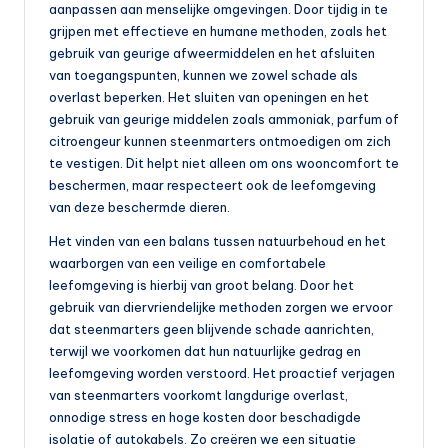
aanpassen aan menselijke omgevingen. Door tijdig in te
b
grijpen met effectieve en humane methoden, zoals het
a
gebruik van geurige afweermiddelen en het afsluiten
van toegangspunten, kunnen we zowel schade als
a
overlast beperken. Het sluiten van openingen en het
r
gebruik van geurige middelen zoals ammoniak, parfum of
citroengeur kunnen steenmarters ontmoedigen om zich
v
te vestigen. Dit helpt niet alleen om ons wooncomfort te
e
beschermen, maar respecteert ook de leefomgeving
van deze beschermde dieren.
r
Het vinden van een balans tussen natuurbehoud en het
v
waarborgen van een veilige en comfortabele
o
leefomgeving is hierbij van groot belang. Door het
gebruik van diervriendelijke methoden zorgen we ervoor
e
dat steenmarters geen blijvende schade aanrichten,
r
terwijl we voorkomen dat hun natuurlijke gedrag en
leefomgeving worden verstoord. Het proactief verjagen
van steenmarters voorkomt langdurige overlast,
onnodige stress en hoge kosten door beschadigde
isolatie of autokabels. Zo creëren we een situatie