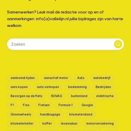
Samenwerken? Leuk mail de redactie voor op en of
aanmerkingen: info(a)valleilijn.nl jullie bijdrages zijn van harte
welkom.
aankomst tijden
aanschaf motor
Auto
autobedrijf
auto kopen
auto verkopen
bestemming
Bestrijden
Bezorgen op de fiets
BOVAG
buitenland
elektrische
F1
Fies
Fietsen
Formule 1
Google
Greenwheels
handbagage
kilometerstand
kilometerteller
koffer
levensduur
motorverzekering