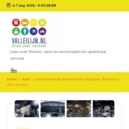
vr 7 aug. 2026
-
6:49:39 AM
Ga
naar
de
inhoud
L
Lees over fietsen, auto en motorrijden en openbaar
vervoer
e
e
s
Home
Auto
Diervriendelijke Steenmarters Verjagen: Bescherm
Auto en Huis
o
v
e
r
fi