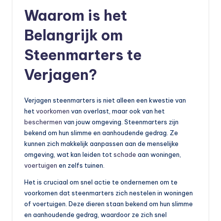
o
Waarom is het
t
Belangrijk om
o
Steenmarters te
rr
ij
Verjagen?
d
e
Verjagen steenmarters is niet alleen een kwestie van
het
voorkomen
van overlast, maar ook van het
n
beschermen
van jouw omgeving. Steenmarters zijn
e
bekend om hun slimme en aanhoudende gedrag. Ze
kunnen zich makkelijk aanpassen aan de menselijke
n
omgeving, wat kan leiden tot
schade
aan woningen,
o
voertuigen
en zelfs tuinen.
p
Het is cruciaal om snel actie te ondernemen om te
voorkomen dat steenmarters zich nestelen in woningen
e
of voertuigen. Deze dieren staan bekend om hun slimme
n
en aanhoudende gedrag, waardoor ze zich snel