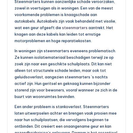
Steenmarters kunnen aanzienlijke schade veroorzaken,
zowel in voertuigen als in woningen. Een van de meest
voorkomende problemen is knaagschade aan
autokabels. Autokabels zijn vaak behandeld met visolie,
wat een geur afgeeft die
steenmarters
aantrekt. Het
knagen aan deze kabels kan leiden tot ernstige
motorproblemen en hoge reparatiekosten.
In woningen zijn steenmarters eveneens problematisch.
Ze kunnen isolatiemateriaal beschadigen terwijl ze op
zoek zijn naar een geschikte schuilplaats. Dit kan niet
alleen tot structurele schade leiden, maar ook tot
geluidsoverlast, aangezien steenmarters ’s nachts
actief zijn. Hun geritsel en geknaag kunnen bijzonder
storend zijn voor bewoners, vooral wanneer ze zich in de
buurt van woonruimtes bevinden.
Een ander probleem is stankoverlast. Steenmarters
laten uitwerpselen achter en brengen vaak prooien mee
naar hun schuilplaatsen, die vervolgens beginnen te
ontbinden. Dit creëert een onaangename geur en kan
gezondheidsrisico’s opleveren. Daarom is het essentieel