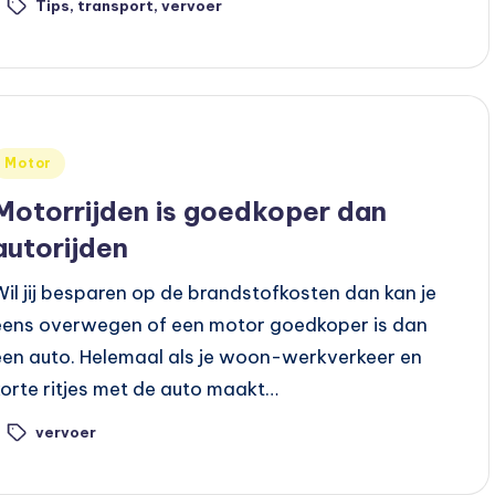
Tips
,
transport
,
vervoer
ags:
Geplaatst
Motor
n
Motorrijden is goedkoper dan
autorijden
Wil jij besparen op de brandstofkosten dan kan je
eens overwegen of een motor goedkoper is dan
een auto. Helemaal als je woon-werkverkeer en
korte ritjes met de auto maakt…
vervoer
ags: