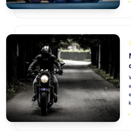
T
i
T