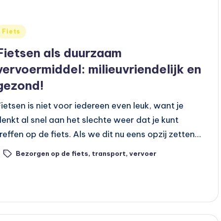
Geplaatst
Fiets
n
Fietsen als duurzaam
vervoermiddel: milieuvriendelijk en
gezond!
Fietsen is niet voor iedereen even leuk, want je
denkt al snel aan het slechte weer dat je kunt
treffen op de fiets. Als we dit nu eens opzij zetten…
Bezorgen op de fiets
,
transport
,
vervoer
ags: