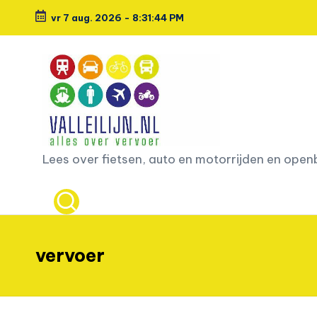
vr 7 aug. 2026
-
8:31:45 PM
Ga
naar
de
inhoud
L
Lees over fietsen, auto en motorrijden en ope
e
e
s
vervoer
o
v