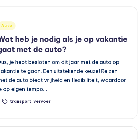
Geplaatst
Auto
n
Wat heb je nodig als je op vakantie
gaat met de auto?
Dus, je hebt besloten om dit jaar met de auto op
vakantie te gaan. Een uitstekende keuze! Reizen
met de auto biedt vrijheid en flexibiliteit, waardoor
je op eigen tempo…
transport
,
vervoer
ags: