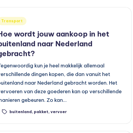
Geplaatst
Transport
n
Hoe wordt jouw aankoop in het
buitenland naar Nederland
gebracht?
Tegenwoordig kun je heel makkelijk allemaal
verschillende dingen kopen, die dan vanuit het
buitenland naar Nederland gebracht worden. Het
vervoeren van deze goederen kan op verschillende
manieren gebeuren. Zo kan…
buitenland
,
pakket
,
vervoer
ags: