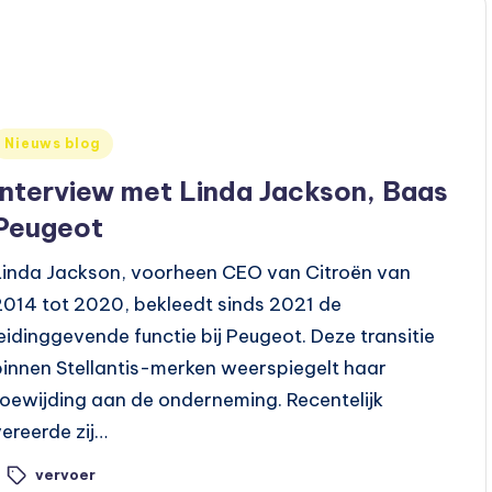
Geplaatst
Nieuws blog
n
Interview met Linda Jackson, Baas
Peugeot
Linda Jackson, voorheen CEO van Citroën van
2014 tot 2020, bekleedt sinds 2021 de
leidinggevende functie bij Peugeot. Deze transitie
binnen Stellantis-merken weerspiegelt haar
toewijding aan de onderneming. Recentelijk
vereerde zij…
vervoer
ags: