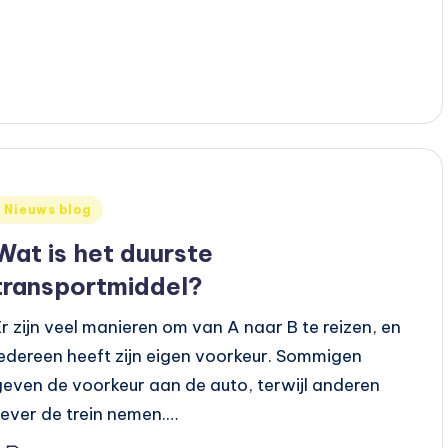
Geplaatst
Nieuws blog
n
Wat is het duurste
transportmiddel?
Er zijn veel manieren om van A naar B te reizen, en
iedereen heeft zijn eigen voorkeur. Sommigen
geven de voorkeur aan de auto, terwijl anderen
liever de trein nemen.…