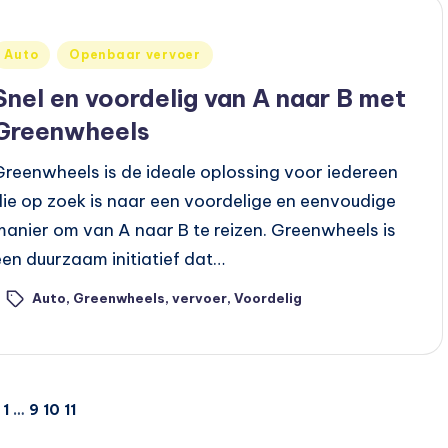
Geplaatst
Auto
Openbaar vervoer
n
Snel en voordelig van A naar B met
Greenwheels
Greenwheels is de ideale oplossing voor iedereen
die op zoek is naar een voordelige en eenvoudige
manier om van A naar B te reizen. Greenwheels is
een duurzaam initiatief dat…
Auto
,
Greenwheels
,
vervoer
,
Voordelig
ags:
1
…
9
10
11
IGE
INA