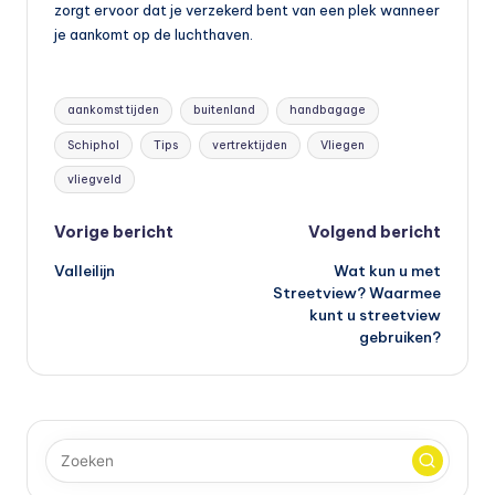
zorgt ervoor dat je verzekerd bent van een plek wanneer
je aankomt op de luchthaven.
Tags:
aankomst tijden
buitenland
handbagage
Schiphol
Tips
vertrektijden
Vliegen
vliegveld
Bericht
Vorige bericht
Volgend bericht
Valleilijn
Wat kun u met
navigatie
Streetview? Waarmee
kunt u streetview
gebruiken?