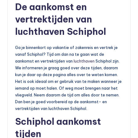
o
De aankomst en
t
vertrektijden van
o
luchthaven Schiphol
rr
ij
Ga je binnenkort op vakantie of zakenreis en vertrek je
d
vanaf Schiphol? Tijd om dan na te gaan wat de
aankomst en vertrektijden van
luchthaven
Schiphol zijn.
e
We informeren je graag goed over deze tijden, daarom
n
kun je daar op deze pagina alles over te weten komen.
Het is ook ideaal om er gebruik van te maken wanneer je
e
iemand op moet halen. Of weg moet brengen naar het
n
vliegveld. Neem daarom de tijd om alles door te nemen.
Dan ben je goed voorbereid op de aankomst- en
o
vertrektijden van luchthaven Schiphol.
p
Schiphol aankomst
e
tijden
n