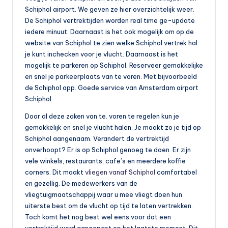
Schiphol airport. We geven ze hier overzichtelijk weer.
De Schiphol vertrektijden worden real time ge-update
iedere minuut. Daarnaast is het ook mogelijk om op de
website van Schiphol te zien welke Schiphol vertrek hal
je kunt inchecken voor je vlucht. Daarnaast is het
mogelijk te parkeren op Schiphol. Reserveer gemakkelijke
en snel je parkeerplaats van te voren. Met bijvoorbeeld
de Schiphol app. Goede service van Amsterdam airport
Schiphol.
Door al deze zaken van te. voren te regelen kun je
gemakkelijk en snel je vlucht halen. Je maakt zo je tijd op
Schiphol aangenaam. Verandert de vertrektijd
onverhoopt? Er is op Schiphol genoeg te doen. Er zijn
vele winkels, restaurants, cafe’s en meerdere koffie
corners. Dit maakt
vliegen vanaf Schiphol
comfortabel
en gezellig. De medewerkers van de
vliegtuigmaatschappij waar u mee vliegt doen hun
uiterste best om de vlucht op tijd te laten vertrekken.
Toch komt het nog best wel eens voor dat een
vertrektijd word aangepast op het laatste moment. Dit