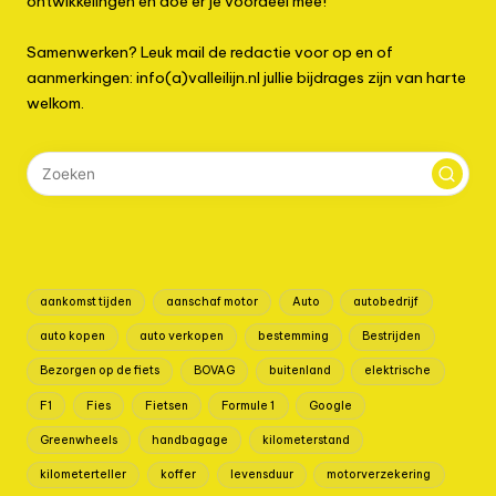
ontwikkelingen en doe er je voordeel mee!
Samenwerken? Leuk mail de redactie voor op en of
aanmerkingen: info(a)valleilijn.nl jullie bijdrages zijn van harte
welkom.
aankomst tijden
aanschaf motor
Auto
autobedrijf
auto kopen
auto verkopen
bestemming
Bestrijden
Bezorgen op de fiets
BOVAG
buitenland
elektrische
F1
Fies
Fietsen
Formule 1
Google
Greenwheels
handbagage
kilometerstand
kilometerteller
koffer
levensduur
motorverzekering