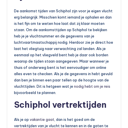
b
De aankomst tijden van Schiphol zijn voor je eigen vlucht
a
erg belangrijk. Misschien komt iemand je ophalen en dan
is het fijn om te weten hoe laat dat zij klaar moeten
a
staan. Om de aankomsttijden op Schiphol te bekijken
r
heb je je vluchtnummer en de gegevens van je
luchtvaartmaatschappij nodig. Hierdoor zie je direct hoe
v
laat het vliegtuig naar verwachting zal landen. Als je
e
eenmaal op het vliegveld bent heb je daar ook borden
waarop de tijden staan aangegeven. Maar wanneer je
r
thuis of onderweg bent is het eenvoudiger om online
v
alles even te checken. Als je de gegevens in hebt gevuld
dan ben je binnen een paar tellen op de hoogte van de
o
vluchttijden. Dit is hetgeen wat je
nodig hebt om je reis
e
bijvoorbeeld te plannen.
r
Schiphol vertrektijden
Als je op
vakantie gaat
, dan is het goed om de
vertrektijden van je vlucht te kennen en in de gaten te