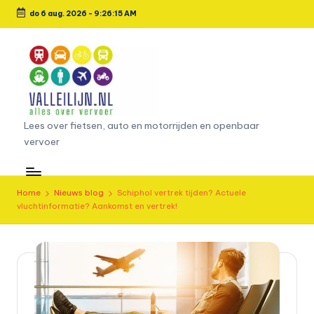
do 6 aug. 2026
-
9:26:16 AM
Ga
naar
de
inhoud
L
Lees over fietsen, auto en motorrijden en openbaar
vervoer
e
e
s
Home
Nieuws blog
Schiphol vertrek tijden? Actuele
vluchtinformatie? Aankomst en vertrek!
o
v
e
r
fi