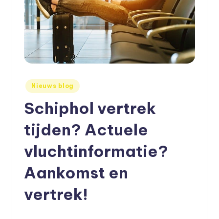
e
t
s
e
n
Geplaatst
Nieuws blog
,
in
Schiphol vertrek
a
tijden? Actuele
u
t
vluchtinformatie?
o
Aankomst en
e
vertrek!
n
m