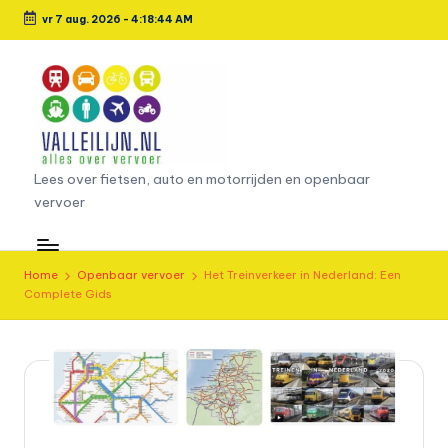
vr 7 aug. 2026
-
4:18:44 AM
Ga
naar
de
inhoud
L
Lees over fietsen, auto en motorrijden en openbaar
vervoer
e
e
s
Home
Openbaar vervoer
Het Treinverkeer in Nederland: Een
Complete Gids
o
v
e
r
fi