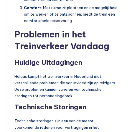
b
Comfort
: Met ruime zitplaatsen en de mogelijkheid
om te werken of te ontspannen, biedt de trein een
a
comfortabele
reiservaring
.
a
Problemen in het
r
Treinverkeer Vandaag
v
e
Huidige Uitdagingen
r
v
Helaas kampt het treinverkeer in Nederland met
verschillende problemen die van invloed zijn op reizigers.
o
Deze problemen kunnen variëren van technische
e
storingen tot personeelsgebrek.
r
Technische Storingen
Technische storingen zijn een van de meest
voorkomende redenen voor vertragingen in het