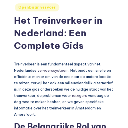
Geplaatst
e
Openbaar vervoer
in
t
Het Treinverkeer in
s
Nederland: Een
e
Complete Gids
n
,
a
Treinverkeer is een fundamenteel aspect van het
Nederlandse
vervoerssysteem
. Het biedt een snelle en
u
efficiënte manier om van de ene naar de andere locatie
t
te reizen, terwijl het ook een milieuvriendelijk alternatief
is. In deze gids onderzoeken we de huidige staat van het
o
treinverkeer, de problemen waar
reizigers
vandaag de
e
dag mee te maken hebben, en we geven specifieke
informatie over het treinverkeer in Amsterdam en
n
Amersfoort.
m
De Belangrijke Rol van