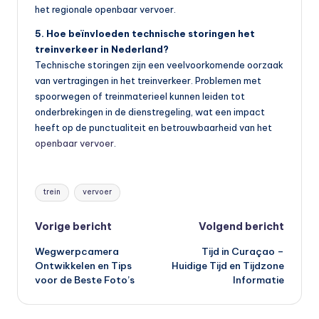
het regionale openbaar vervoer.
5. Hoe beïnvloeden technische storingen het
treinverkeer in Nederland?
Technische storingen zijn een veelvoorkomende oorzaak
van vertragingen in het treinverkeer. Problemen met
spoorwegen of treinmaterieel kunnen leiden tot
onderbrekingen in de dienstregeling, wat een impact
heeft op de punctualiteit en betrouwbaarheid van het
openbaar vervoer
.
Tags:
trein
vervoer
Bericht
Vorige bericht
Volgend bericht
Wegwerpcamera
Tijd in Curaçao –
navigatie
Ontwikkelen en Tips
Huidige Tijd en Tijdzone
voor de Beste Foto’s
Informatie