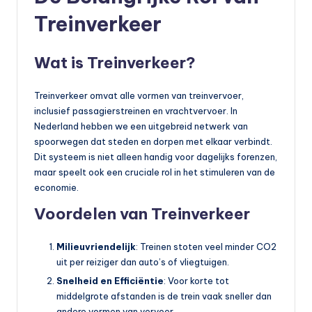
o
Treinverkeer
t
o
Wat is Treinverkeer?
rr
ij
Treinverkeer omvat alle vormen van treinvervoer,
inclusief passagierstreinen en vrachtvervoer. In
d
Nederland hebben we een uitgebreid netwerk van
e
spoorwegen dat steden en dorpen met elkaar verbindt.
Dit systeem is niet alleen handig voor dagelijks forenzen,
n
maar speelt ook een cruciale rol in het stimuleren van de
e
economie.
n
Voordelen van Treinverkeer
o
Milieuvriendelijk
: Treinen stoten veel minder CO2
p
uit per reiziger dan auto’s of vliegtuigen.
e
Snelheid en Efficiëntie
: Voor korte tot
middelgrote afstanden is de trein vaak sneller dan
n
andere vormen van vervoer.