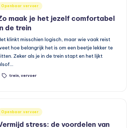
Geplaatst
Openbaar vervoer
n
Zo maak je het jezelf comfortabel
in de trein
Het klinkt misschien logisch, maar wie vaak reist
weet hoe belangrijk het is om een beetje lekker te
itten. Zeker als je in de trein stapt en het lijkt
alsof…
trein
,
vervoer
ags:
Geplaatst
Openbaar vervoer
n
Vermijd stress: de voordelen van