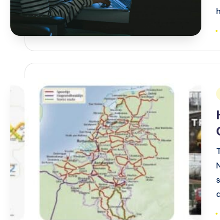
T
i
T