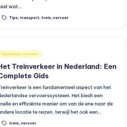
heel wat…
Tips
,
transport
,
trein
,
vervoer
ags:
Geplaatst
Openbaar vervoer
n
Het Treinverkeer in Nederland: Een
Complete Gids
Treinverkeer is een fundamenteel aspect van het
Nederlandse vervoerssysteem. Het biedt een
snelle en efficiënte manier om van de ene naar de
andere locatie te reizen, terwijl het ook een…
trein
,
vervoer
ags: