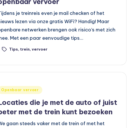
openbaar vervoer
Tijdens je treinreis even je mail checken of het
nieuws lezen via onze gratis WiFi? Handig! Maar
openbare netwerken brengen ook risico’s met zich
mee. Met een paar eenvoudige tips…
Tips
,
trein
,
vervoer
ags:
Geplaatst
Openbaar vervoer
n
Locaties die je met de auto of juist
beter met de trein kunt bezoeken
We gaan steeds vaker met de trein of met het