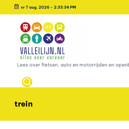
vr 7 aug. 2026
-
2:33:36 PM
Ga
naar
de
inhoud
L
Lees over fietsen, auto en motorrijden en ope
e
e
s
trein
o
v