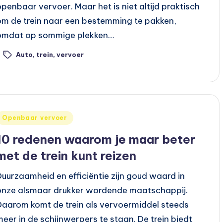
openbaar vervoer. Maar het is niet altijd praktisch
om de trein naar een bestemming te pakken,
omdat op sommige plekken…
Auto
,
trein
,
vervoer
ags:
Geplaatst
Openbaar vervoer
n
10 redenen waarom je maar beter
met de trein kunt reizen
Duurzaamheid en efficiëntie zijn goud waard in
onze alsmaar drukker wordende maatschappij.
Daarom komt de trein als vervoermiddel steeds
meer in de schijnwerpers te staan. De trein biedt