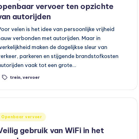
openbaar vervoer ten opzichte
van autorijden
Voor velen is het idee van persoonlijke vrijheid
nauw verbonden met autorijden. Maar in
werkelijkheid maken de dagelijkse sleur van
verkeer, parkeren en stijgende brandstofkosten
autorijden vaak tot een grote…
trein
,
vervoer
ags:
Geplaatst
Openbaar vervoer
n
Veilig gebruik van WiFi in het