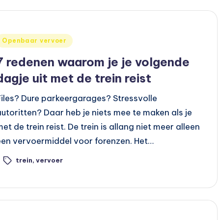
Geplaatst
Openbaar vervoer
n
7 redenen waarom je je volgende
dagje uit met de trein reist
Files? Dure parkeergarages? Stressvolle
autoritten? Daar heb je niets mee te maken als je
et de trein reist. De trein is allang niet meer alleen
een vervoermiddel voor forenzen. Het…
trein
,
vervoer
ags: