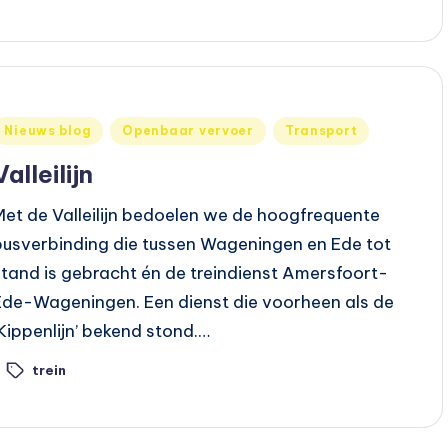
Geplaatst
Nieuws blog
Openbaar vervoer
Transport
n
Valleilijn
Met de Valleilijn bedoelen we de hoogfrequente
busverbinding die tussen Wageningen en Ede tot
stand is gebracht én de treindienst Amersfoort-
Ede-Wageningen. Een dienst die voorheen als de
‘Kippenlijn’ bekend stond.…
trein
ags: