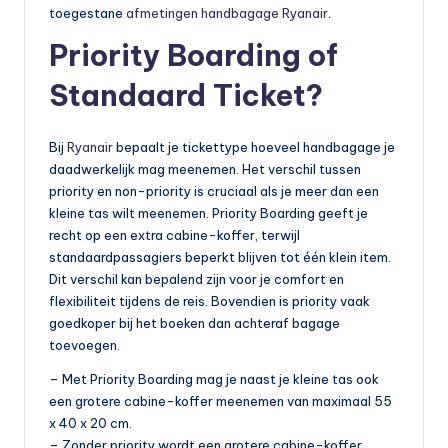
toegestane
afmetingen handbagage Ryanair
.
Priority Boarding of
Standaard Ticket?
Bij
Ryanair
bepaalt je tickettype hoeveel handbagage je
daadwerkelijk mag meenemen. Het verschil tussen
priority en non-priority is cruciaal als je meer dan een
kleine tas wilt meenemen. Priority Boarding geeft je
recht op een extra cabine-koffer, terwijl
standaardpassagiers beperkt blijven tot één klein item.
Dit verschil kan bepalend zijn voor je comfort en
flexibiliteit tijdens de reis. Bovendien is priority vaak
goedkoper bij het boeken dan achteraf bagage
toevoegen.
– Met Priority Boarding mag je naast je kleine tas ook
een grotere cabine-koffer meenemen van maximaal 55
x 40 x 20 cm.
– Zonder priority wordt een grotere cabine-koffer