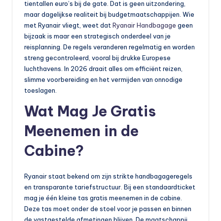
o
tientallen euro’s bij de gate. Dat is geen uitzondering,
maar dagelijkse realiteit bij budgetmaatschappijen. Wie
t
met Ryanair vliegt, weet dat
Ryanair Handbagage
geen
o
bijzaak is maar een strategisch onderdeel van je
reisplanning. De regels veranderen regelmatig en worden
rr
streng gecontroleerd, vooral bij drukke Europese
ij
luchthavens. In 2026 draait alles om efficiënt reizen,
slimme voorbereiding en het vermijden van onnodige
d
toeslagen.
e
Wat Mag Je Gratis
n
Meenemen in de
e
Cabine?
n
o
Ryanair staat bekend om zijn strikte handbagageregels
p
en transparante tariefstructuur. Bij een standaardticket
e
mag je één kleine tas gratis meenemen in de cabine.
Deze tas moet onder de stoel voor je passen en binnen
n
de vastgestelde afmetingen blijven. De maatschappij