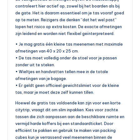
b
controleert hier actief op, zowel bij het boarden als bij
de gate. Het is daarom essentieel om je tas vooraf goed
a
op te meten. Reizigers die denken “dat het wel past”
a
lopen het risico op extra kosten. De exacte afmetingen
zijn leidend en worden niet flexibel geïnterpreteerd.
r
• Je mag gratis één kleine tas meenemen met maximale
v
afmetingen van 40 x 20 x 25 cm.
e
• De tas moet volledig onder de stoel voor je passen
zonder uit te steken.
r
• Wieltjes en handvatten tellen mee in de totale
v
afmetingen van je bagage.
• Er geldt geen officieel gewichtslimiet voor de kleine
o
tas, maar je moet deze zelf kunnen tillen.
e
Hoewel de gratis tas voldoende kan zijn voor een korte
r
citytrip, vraagt dit om slim inpakken. Kies voor zachte
tassen die zich aanpassen aan de beschikbare ruimte en
vermijd harde koffers bij een standaardticket. Door
efficiënt te pakken en gebruik te maken van packing
cubes kun je verrassend veel meenemen binnen de