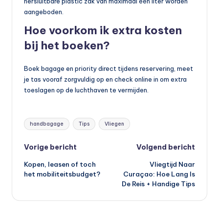
hersluitbare plastic zak van maximaal één liter worden
aangeboden.
Hoe voorkom ik extra kosten
bij het boeken?
Boek bagage en priority direct tijdens reservering, meet
je tas vooraf zorgvuldig op en check online in om extra
toeslagen op de luchthaven te vermijden.
Tags:
handbagage
Tips
Vliegen
Bericht
Vorige bericht
Volgend bericht
Kopen, leasen of toch
Vliegtijd Naar
navigatie
het mobiliteitsbudget?
Curaçao: Hoe Lang Is
De Reis + Handige Tips