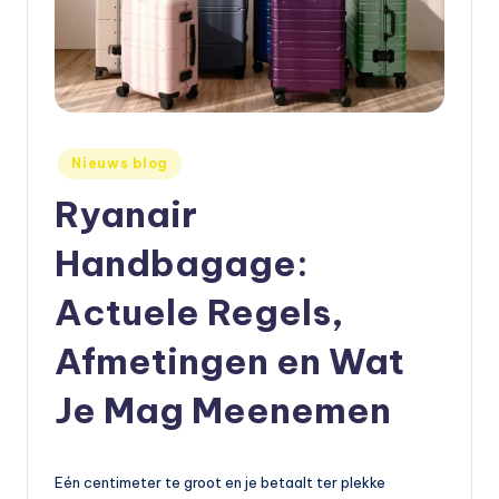
e
t
s
e
Geplaatst
Nieuws blog
n
in
Ryanair
,
a
Handbagage:
u
Actuele Regels,
t
Afmetingen en Wat
o
e
Je Mag Meenemen
n
m
Eén centimeter te groot en je betaalt ter plekke