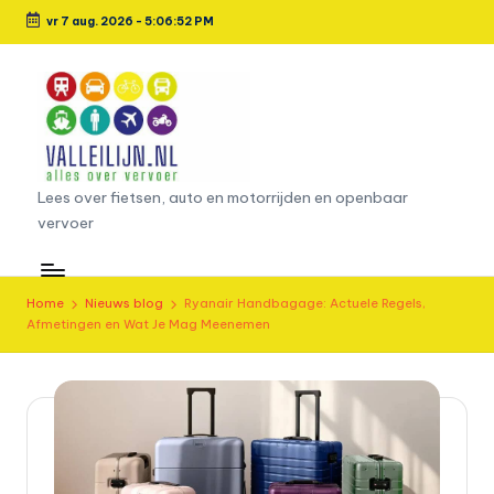
vr 7 aug. 2026
-
5:06:53 PM
Ga
naar
de
inhoud
L
Lees over fietsen, auto en motorrijden en openbaar
vervoer
e
e
s
Home
Nieuws blog
Ryanair Handbagage: Actuele Regels,
Afmetingen en Wat Je Mag Meenemen
o
v
e
r
fi