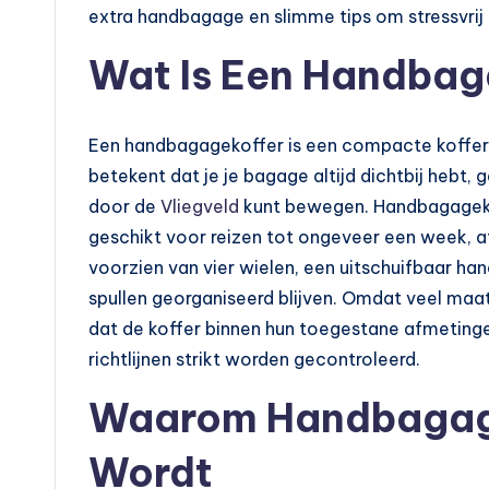
d
extra handbagage en slimme tips om stressvrij 
e
Wat Is Een Handbag
n
Een handbagagekoffer is een compacte koffer d
e
betekent dat je je bagage altijd dichtbij hebt, g
n
door de
Vliegveld
kunt bewegen. Handbagagekof
geschikt voor reizen tot ongeveer een week, afh
o
voorzien van vier wielen, een uitschuifbaar h
p
spullen georganiseerd blijven. Omdat veel maats
dat de koffer binnen hun toegestane afmetingen
e
richtlijnen strikt worden gecontroleerd.
n
Waarom Handbagage
b
Wordt
a