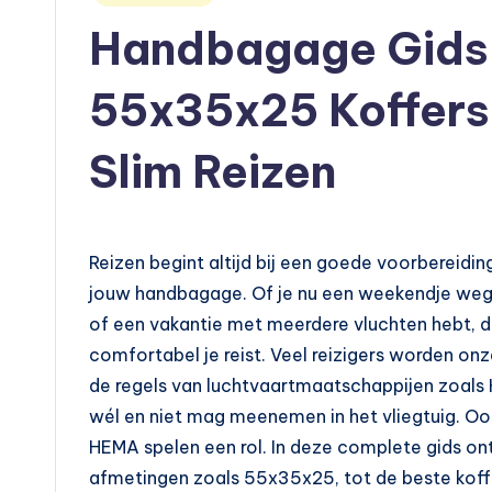
u
in
Handbagage Gids
t
o
55x35x25 Koffers
e
Slim Reizen
n
m
Reizen begint altijd bij een goede voorbereidin
o
jouw handbagage. Of je nu een weekendje weg 
t
of een vakantie met meerdere vluchten hebt, d
comfortabel je reist. Veel reizigers worden on
o
de regels van luchtvaartmaatschappijen zoals K
rr
wél en niet mag meenemen in het vliegtuig. Oo
HEMA spelen een rol. In deze complete gids ont
ij
afmetingen zoals 55x35x25, tot de beste koffer