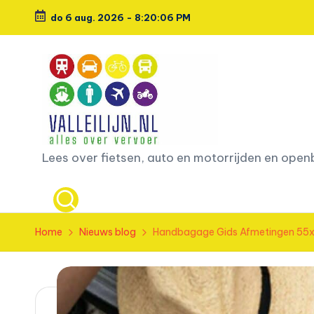
do 6 aug. 2026
-
8:20:07 PM
Ga
naar
de
inhoud
L
Lees over fietsen, auto en motorrijden en ope
e
e
Home
Nieuws blog
Handbagage Gids Afmetingen 55x3
s
o
v