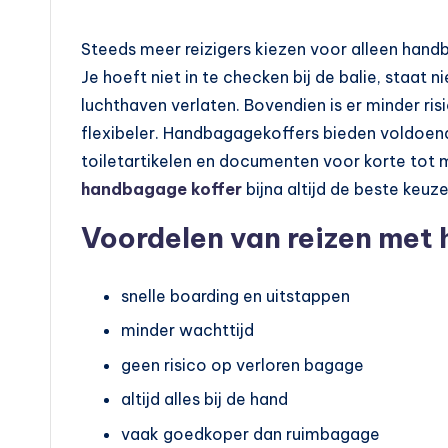
a
Steeds meer reizigers kiezen voor alleen handb
r
Je hoeft niet in te checken bij de balie, staat 
luchthaven verlaten. Bovendien is er minder ris
v
flexibeler. Handbagagekoffers bieden voldoend
e
toiletartikelen en documenten voor korte tot mi
handbagage koffer
bijna altijd de beste keuze
r
Voordelen van reizen me
v
o
snelle boarding en uitstappen
e
minder wachttijd
r
geen risico op verloren bagage
altijd alles bij de hand
vaak goedkoper dan ruimbagage