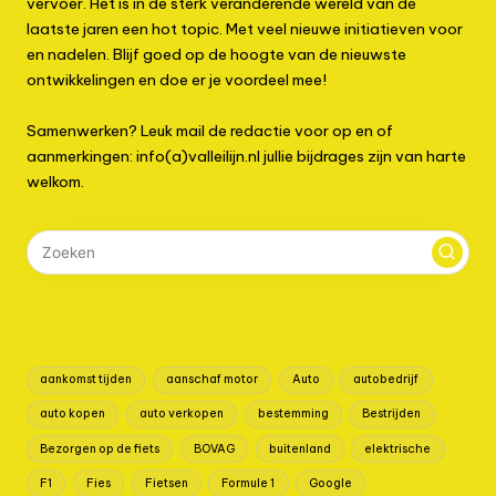
vervoer. Het is in de sterk veranderende wereld van de
laatste jaren een hot topic. Met veel nieuwe initiatieven voor
en nadelen. Blijf goed op de hoogte van de nieuwste
ontwikkelingen en doe er je voordeel mee!
Samenwerken? Leuk mail de redactie voor op en of
aanmerkingen: info(a)valleilijn.nl jullie bijdrages zijn van harte
welkom.
aankomst tijden
aanschaf motor
Auto
autobedrijf
auto kopen
auto verkopen
bestemming
Bestrijden
Bezorgen op de fiets
BOVAG
buitenland
elektrische
F1
Fies
Fietsen
Formule 1
Google