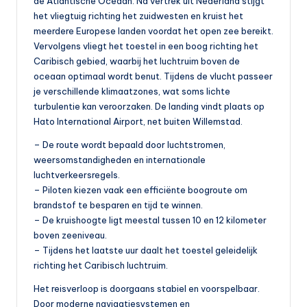
de Atlantische Oceaan. Na vertrek uit Nederland stijgt
het vliegtuig richting het zuidwesten en kruist het
meerdere Europese landen voordat het open zee bereikt.
Vervolgens vliegt het toestel in een boog richting het
Caribisch gebied, waarbij het luchtruim boven de
oceaan optimaal wordt benut. Tijdens de vlucht passeer
je verschillende klimaatzones, wat soms lichte
turbulentie kan veroorzaken. De landing vindt plaats op
Hato International Airport, net buiten Willemstad.
– De route wordt bepaald door luchtstromen,
weersomstandigheden en internationale
luchtverkeersregels.
– Piloten kiezen vaak een efficiënte boogroute om
brandstof te besparen en tijd te winnen.
– De kruishoogte ligt meestal tussen 10 en 12 kilometer
boven zeeniveau.
– Tijdens het laatste uur daalt het toestel geleidelijk
richting het Caribisch luchtruim.
Het reisverloop is doorgaans stabiel en voorspelbaar.
Door moderne navigatiesystemen en