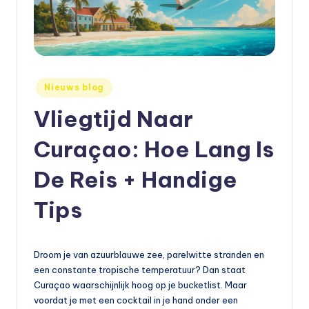
e
t
s
e
Geplaatst
Nieuws blog
in
n
Vliegtijd Naar
,
Curaçao: Hoe Lang Is
a
De Reis + Handige
u
t
Tips
o
e
Droom je van azuurblauwe zee, parelwitte stranden en
n
een constante tropische temperatuur? Dan staat
Curaçao waarschijnlijk hoog op je bucketlist. Maar
m
voordat je met een cocktail in je hand onder een