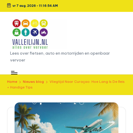
vr 7 aug. 2026
-
11:16:55 AM
Ga
naar
de
inhoud
L
Lees over fietsen, auto en motorrijden en openbaar
vervoer
e
e
s
Home
Nieuws blog
Vliegtijd Naar Curaçao: Hoe Lang Is De Reis
+ Handige Tips
o
v
e
r
fi