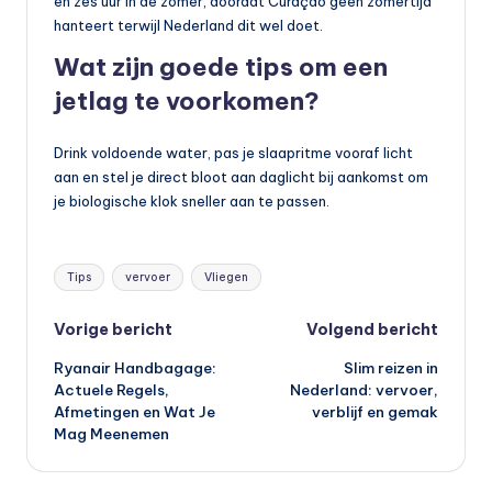
en zes uur in de zomer, doordat Curaçao geen zomertijd
hanteert terwijl Nederland dit wel doet.
Wat zijn goede tips om een
jetlag te voorkomen?
Drink voldoende water, pas je slaapritme vooraf licht
aan en stel je direct bloot aan daglicht bij aankomst om
je biologische klok sneller aan te passen.
Tags:
Tips
vervoer
Vliegen
Bericht
Vorige bericht
Volgend bericht
Ryanair Handbagage:
Slim reizen in
navigatie
Actuele Regels,
Nederland: vervoer,
Afmetingen en Wat Je
verblijf en gemak
Mag Meenemen