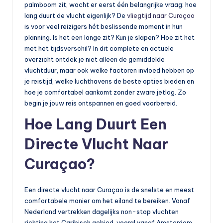
o
palmboom zit, wacht er eerst één belangrijke vraag: hoe
lang duurt de vlucht eigenlijk? De
vliegtijd naar Curaçao
t
is voor veel reizigers hét beslissende moment in hun
o
planning. Is het een lange zit? Kun je slapen? Hoe zit het
met het tijdsverschil? In dit complete en actuele
rr
overzicht ontdek je niet alleen de gemiddelde
ij
vluchtduur, maar ook welke factoren invloed hebben op
je reistijd, welke luchthavens de beste opties bieden en
d
hoe je comfortabel aankomt zonder zware jetlag. Zo
e
begin je jouw reis ontspannen en goed voorbereid.
n
Hoe Lang Duurt Een
e
Directe Vlucht Naar
n
Curaçao?
o
p
Een directe vlucht naar Curaçao is de snelste en meest
e
comfortabele manier om het eiland te bereiken. Vanaf
Nederland vertrekken dagelijks non-stop vluchten
n
richting het Caribisch gebied, vooral vanaf Amsterdam.