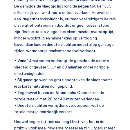
b
De gemiddelde vliegtijd ligt rond de negen tot tien uur,
afhankelijk van wind, route en luchtverkeer. Hoewel dit
a
een langeafstandsvlucht is, ervaren veel reizigers de reis
a
als relatief ontspannen doordat er geen tussenstops
zijn. Rechtstreeks vliegen betekent minder overstaptijd,
r
minder wachttijd en minder kans op vertraging.
v
Bovendien landen directe vluchten meestal op gunstige
tijden, waardoor je aankomst soepel verloopt.
e
• Vanaf Amsterdam bedraagt de gemiddelde directe
r
vliegtijd ongeveer 9 uur en 30 minuten onder normale
v
omstandigheden.
• Bij gunstige wind op grote hoogte kan de vlucht soms
o
iets korter uitvallen dan gepland.
e
• Tegenwind boven de Atlantische Oceaan kan de
totale reistijd met 20 tot 40 minuten verlengen.
r
• Directe vluchten vermijden overstappen, wat de
totale reistijd aanzienlijk verkort.
Hoewel negen tot tien uur lang klinkt, valt het in de
praktijk vaak mee. Moderne toestellen zijn uitgerust met