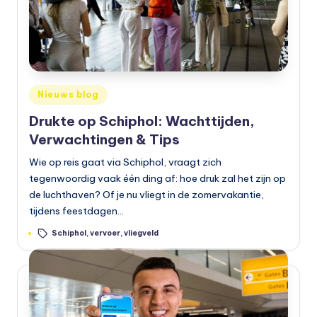
Geplaatst
Nieuws blog
in
Drukte op Schiphol: Wachttijden,
Verwachtingen & Tips
Wie op reis gaat via Schiphol, vraagt zich
tegenwoordig vaak één ding af: hoe druk zal het zijn op
de luchthaven? Of je nu vliegt in de zomervakantie,
tijdens feestdagen…
Tags:
Schiphol
,
vervoer
,
vliegveld