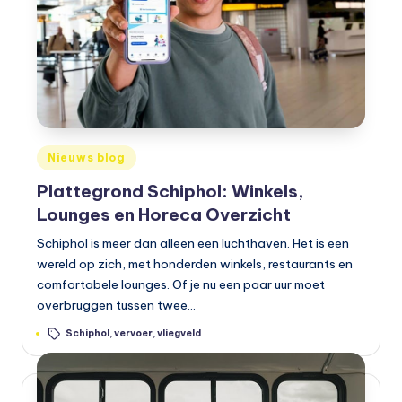
Geplaatst
Nieuws blog
in
Plattegrond Schiphol: Winkels,
Lounges en Horeca Overzicht
Schiphol is meer dan alleen een luchthaven. Het is een
wereld op zich, met honderden winkels, restaurants en
comfortabele lounges. Of je nu een paar uur moet
overbruggen tussen twee…
Tags:
Schiphol
,
vervoer
,
vliegveld