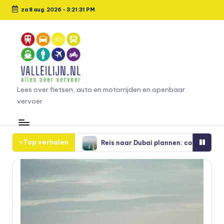
za 8 aug. 2026
-
3:21:32 PM
Ga
naar
de
inhoud
L
Lees over fietsen, auto en motorrijden en openbaar
vervoer
e
e
s
Top verhalen
rdam
Reis naar Dubai plannen: complete gids voor een onverge
o
v
e
r
fi