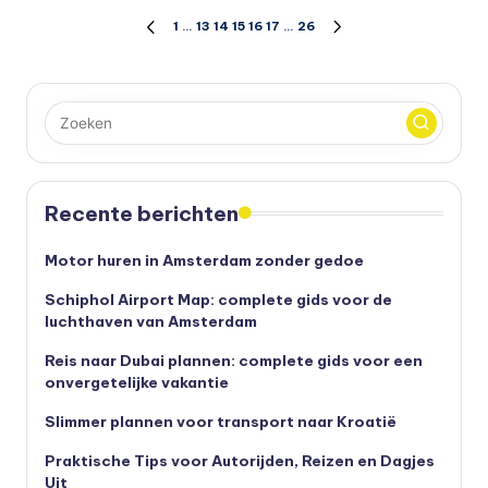
Berichten
1
…
13
14
15
16
17
…
26
VORIGE
VOLGENDE
PAGINA
PAGINA
paginering
Recente berichten
Motor huren in Amsterdam zonder gedoe
Schiphol Airport Map: complete gids voor de
luchthaven van Amsterdam
Reis naar Dubai plannen: complete gids voor een
onvergetelijke vakantie
Slimmer plannen voor transport naar Kroatië
Praktische Tips voor Autorijden, Reizen en Dagjes
Uit