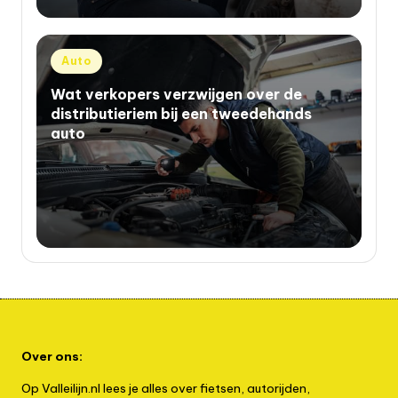
Geplaatst
Auto
in
Wat verkopers verzwijgen over de
distributieriem bij een tweedehands
auto
Over ons:
Op Valleilijn.nl lees je alles over fietsen, autorijden,