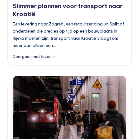
o
Slimmer plannen voor transport naar
t
Kroatië
o
Een levering naar Zagreb, een retourzending uit Split of
onderdelen die precies op tijd op een bouwplaats in
rr
Rijeka moeten zijn: transport naar Kroatië vraagt om
ij
meer dan alleen een…
d
Doorgaan met lezen
e
n
e
n
o
p
e
n