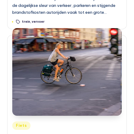
de dagelijkse sleur van verkeer, parkeren en stijgende
brandstofkosten autorijden vaak tot een grote…
Tags:
trein
,
vervoer
Geplaatst
Fiets
in