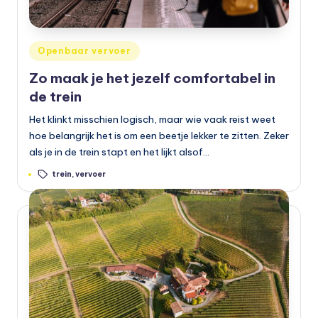
b
a
Geplaatst
Openbaar vervoer
a
in
Zo maak je het jezelf comfortabel in
r
de trein
v
Het klinkt misschien logisch, maar wie vaak reist weet
e
hoe belangrijk het is om een beetje lekker te zitten. Zeker
als je in de trein stapt en het lijkt alsof…
r
Tags:
trein
,
vervoer
v
o
e
r