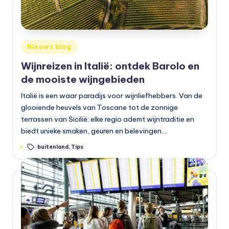
Geplaatst
Nieuws blog
in
Wijnreizen in Italië: ontdek Barolo en
de mooiste wijngebieden
Italië is een waar paradijs voor wijnliefhebbers. Van de
glooiende heuvels van Toscane tot de zonnige
terrassen van Sicilië: elke regio ademt wijntraditie en
biedt unieke smaken, geuren en belevingen.…
Tags:
buitenland
,
Tips