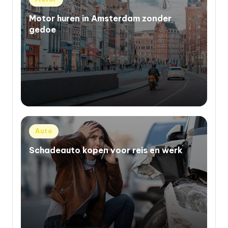
in
Motor huren in Amsterdam zonder
gedoe
Geplaatst
Auto
in
Schadeauto kopen voor reis en werk