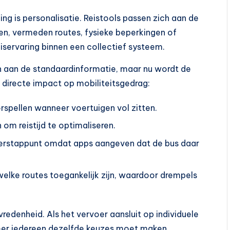
ing is personalisatie. Reistools passen zich aan de
den, vermeden routes, fysieke beperkingen of
eiservaring binnen een collectief systeem.
n aan de standaardinformatie, maar nu wordt de
t directe impact op mobiliteitsgedrag:
spellen wanneer voertuigen vol zitten.
 om reistijd te optimaliseren.
overstappunt omdat apps aangeven dat de bus daar
elke routes toegankelijk zijn, waardoor drempels
redenheid. Als het vervoer aansluit op individuele
eer iedereen dezelfde keuzes moet maken.