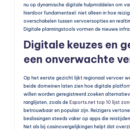
d
nu op dynamische digitale hulpmiddelen om va
hierdoor fundamenteel: niet alleen in hoe reizi
e
overschakelen tussen vervoersopties en realtim
n
Digitale planningstools vormen de nieuwe infr
e
Digitale keuzes en 
n
een onverwachte ver
o
p
Op het eerste gezicht lijkt regionaal vervoer 
beide domeinen laten zien hoe digitale platfor
e
willen worden geregistreerd zoeken alternatieve
n
ranglijsten, zoals de
Esports.net top 10 lijst z
betrouwbaar en populair zijn. Reizigers vertone
b
beslissingen steeds vaker op apps die reistijde
a
Net als bij casinovergelijkingen helpt dat over