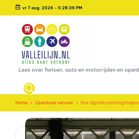
vr 7 aug. 2026
-
5:28:37 PM
Ga
naar
de
inhoud
L
Lees over fietsen, auto en motorrijden en ope
e
e
Home
Openbaar vervoer
Hoe digitale planningshulp
s
o
v