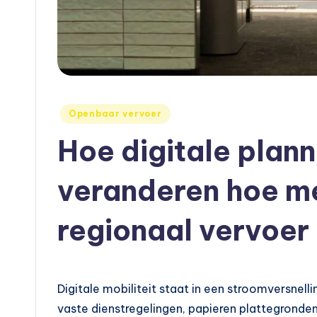
u
t
o
e
Geplaatst
Openbaar vervoer
n
in
Hoe digitale plan
m
o
veranderen hoe m
t
regionaal vervoe
o
rr
Digitale mobiliteit staat in een stroomversnell
ij
vaste dienstregelingen, papieren plattegronde