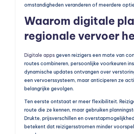
omstandigheden veranderen of meerdere opties 
a
Waarom digitale pla
r
regionale vervoer h
v
e
Digitale apps
geven reizigers een mate van co
r
routes combineren, persoonlijke voorkeuren inst
v
dynamische updates ontvangen over verstoring
een vervoerssysteem, maar anticiperen ze actie
o
belangrijke gevolgen.
e
Ten eerste ontstaat er meer flexibiliteit. Reiz
r
route die ze kennen, maar gebruiken planning
Drukte, prijsverschillen en overstapmogelijkh
betekent dat reizigersstromen minder voorspel