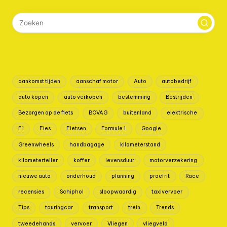
aankomst tijden
aanschaf motor
Auto
autobedrijf
auto kopen
auto verkopen
bestemming
Bestrijden
Bezorgen op de fiets
BOVAG
buitenland
elektrische
F1
Fies
Fietsen
Formule 1
Google
Greenwheels
handbagage
kilometerstand
kilometerteller
koffer
levensduur
motorverzekering
nieuwe auto
onderhoud
planning
proefrit
Race
recensies
Schiphol
sloopwaardig
taxivervoer
Tips
touringcar
transport
trein
Trends
tweedehands
vervoer
Vliegen
vliegveld