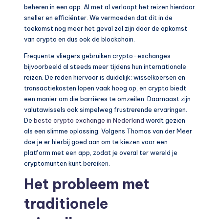
o
beheren in een app. Al met al verloopt het reizen hierdoor
sneller en efficiënter. We vermoeden dat dit in de
t
toekomst nog meer het geval zal zijn door de opkomst
o
van crypto en dus ook de blockchain.
rr
Frequente vliegers gebruiken crypto-exchanges
ij
bijvoorbeeld al steeds meer tijdens hun internationale
reizen. De reden hiervoor is duidelijk: wisselkoersen en
d
transactiekosten lopen vaak hoog op, en crypto biedt
e
een manier om die barrières te omzeilen. Daarnaast zijn
valutawissels ook simpelweg frustrerende ervaringen.
n
De
beste crypto exchange in Nederland
wordt gezien
e
als een slimme oplossing. Volgens Thomas van der Meer
doe je er hierbij goed aan om te kiezen voor een
n
platform met een app, zodat je overal ter wereld je
o
cryptomunten kunt bereiken.
Het probleem met
p
e
traditionele
n