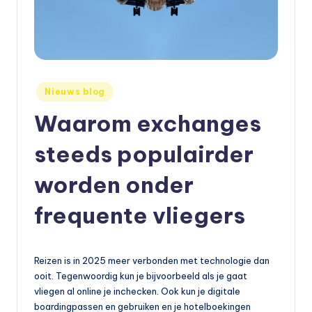
e
t
s
e
Geplaatst
Nieuws blog
in
n
Waarom exchanges
,
steeds populairder
a
worden onder
u
t
frequente vliegers
o
e
Reizen is in 2025 meer verbonden met technologie dan
n
ooit. Tegenwoordig kun je bijvoorbeeld als je gaat
vliegen al online je inchecken. Ook kun je digitale
m
boardingpassen en gebruiken en je hotelboekingen