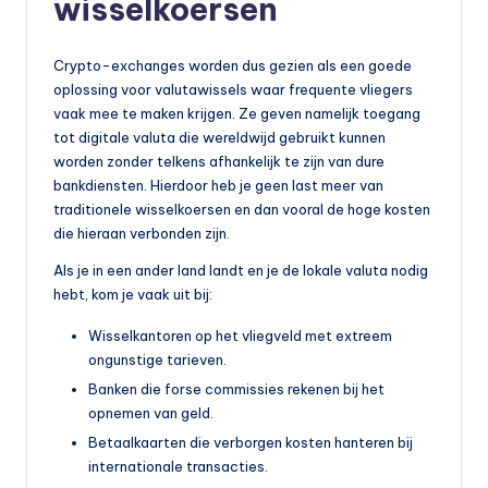
wisselkoersen
b
a
Crypto-exchanges worden dus gezien als een goede
oplossing voor valutawissels waar frequente vliegers
a
vaak mee te maken krijgen. Ze geven namelijk toegang
r
tot digitale valuta die wereldwijd gebruikt kunnen
worden zonder telkens afhankelijk te zijn van dure
v
bankdiensten. Hierdoor heb je geen last meer van
e
traditionele wisselkoersen en dan vooral de hoge kosten
die hieraan verbonden zijn.
r
Als je in een ander land landt en je de lokale valuta nodig
v
hebt, kom je vaak uit bij:
o
Wisselkantoren op het vliegveld met extreem
e
ongunstige tarieven.
r
Banken die forse commissies rekenen bij het
opnemen van geld.
Betaalkaarten die verborgen kosten hanteren bij
internationale transacties.