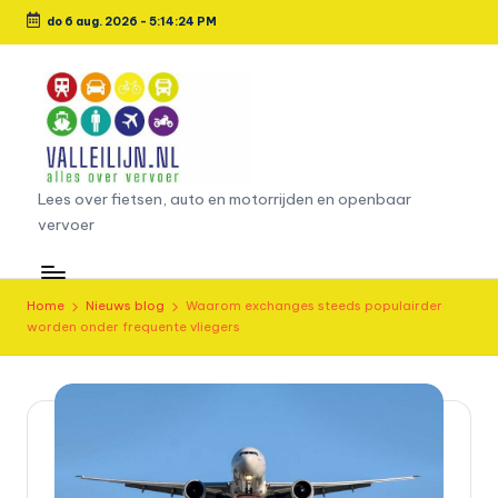
do 6 aug. 2026
-
5:14:25 PM
Ga
naar
de
inhoud
L
Lees over fietsen, auto en motorrijden en openbaar
vervoer
e
e
s
Home
Nieuws blog
Waarom exchanges steeds populairder
worden onder frequente vliegers
o
v
e
r
fi