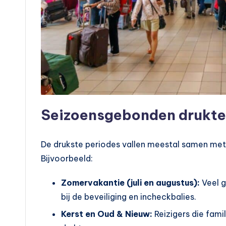
a
r
v
e
r
Seizoensgebonden drukte
v
o
De drukste periodes vallen meestal samen me
Bijvoorbeeld:
e
r
Zomervakantie (juli en augustus):
Veel g
bij de beveiliging en incheckbalies.
Kerst en Oud & Nieuw:
Reizigers die fami