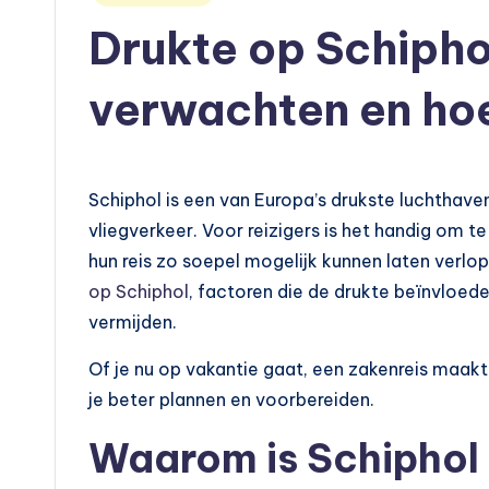
u
in
Drukte op Schiphol
t
o
verwachten en hoe
e
n
Schiphol is een van Europa’s drukste luchthavens
m
vliegverkeer. Voor reizigers is het handig om t
hun reis zo soepel mogelijk kunnen laten verlo
o
op Schiphol
, factoren die de drukte beïnvloede
t
vermijden.
o
Of je nu op vakantie gaat, een zakenreis maakt
je beter plannen en voorbereiden.
rr
Waarom is Schiphol 
ij