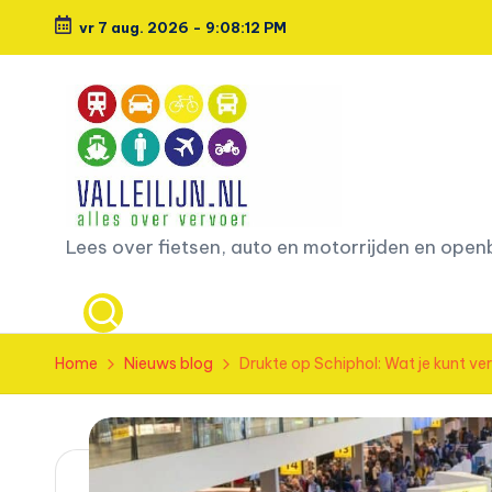
vr 7 aug. 2026
-
9:08:14 PM
Ga
naar
de
inhoud
L
Lees over fietsen, auto en motorrijden en ope
e
e
Home
Nieuws blog
Drukte op Schiphol: Wat je kunt ve
s
o
v