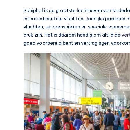
d
Schiphol is de grootste luchthaven van Nederl
e
intercontinentale vluchten. Jaarlijks passeren m
vluchten, seizoenspieken en speciale evenem
n
druk zijn. Het is daarom handig om altijd de
ver
e
goed voorbereid bent en vertragingen voorkom
n
o
p
e
n
b
a