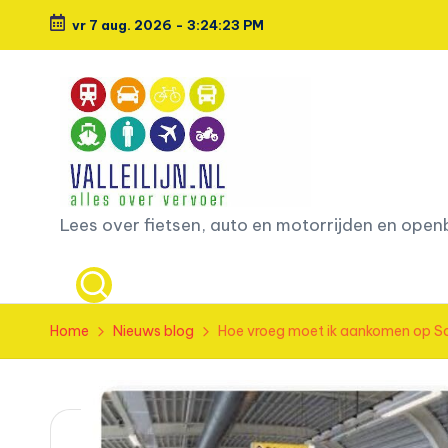
vr 7 aug. 2026
-
3:24:24 PM
Ga
naar
de
inhoud
L
Lees over fietsen, auto en motorrijden en ope
e
e
Home
Nieuws blog
Hoe vroeg moet ik aankomen op S
s
o
v