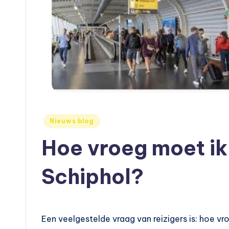
e
r
fi
e
t
s
Geplaatst
Nieuws blog
in
Hoe vroeg moet i
e
n
Schiphol?
,
a
Een veelgestelde vraag van reizigers is: hoe v