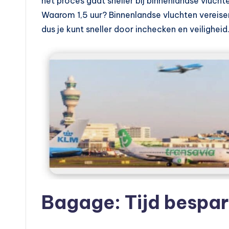
het proces gaat sneller bij binnenlandse vlucht
a
Waarom 1,5 uur? Binnenlandse vluchten vereise
dus je kunt sneller door inchecken en veiligheid
r
v
e
r
v
o
e
r
Bagage: Tijd bespa