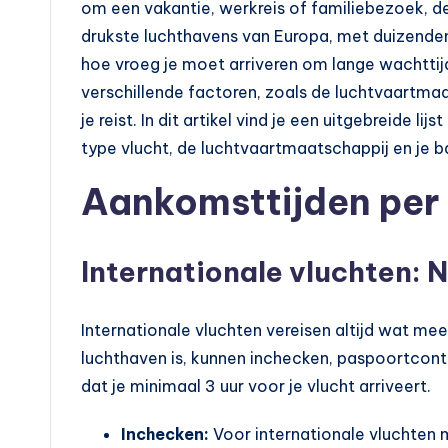
u
om een vakantie, werkreis of familiebezoek, de
drukste luchthavens van Europa, met duizenden 
t
hoe vroeg je moet arriveren om lange wachttijd
o
verschillende factoren, zoals de luchtvaartmaa
je reist. In dit artikel vind je een uitgebreide 
e
type vlucht, de luchtvaartmaatschappij en je 
n
Aankomsttijden per 
m
o
Internationale vluchten: 
t
Internationale vluchten vereisen altijd wat me
o
luchthaven is, kunnen inchecken, paspoortcontr
rr
dat je minimaal 3 uur voor je vlucht arriveert.
ij
Inchecken:
Voor internationale vluchten mo