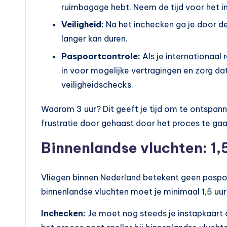
d
ruimbagage hebt. Neem de tijd voor het i
Veiligheid:
Na het inchecken ga je door de
e
langer kan duren.
n
Paspoortcontrole:
Als je internationaal 
e
in voor mogelijke vertragingen en zorg dat
veiligheidschecks.
n
Waarom 3 uur? Dit geeft je tijd om te ontspann
o
frustratie door gehaast door het proces te gaa
p
Binnenlandse vluchten: 1,
e
n
Vliegen binnen Nederland betekent geen paspoo
binnenlandse vluchten moet je minimaal 1,5 uur
b
Inchecken:
Je moet nog steeds je instapkaart 
a