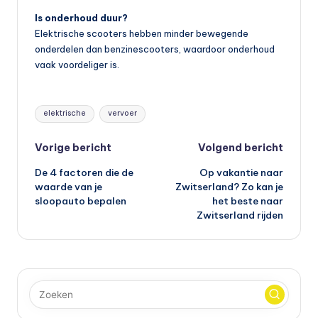
Is onderhoud duur?
Elektrische scooters hebben minder bewegende
onderdelen dan benzinescooters, waardoor onderhoud
vaak voordeliger is.
Tags:
elektrische
vervoer
Bericht
Vorige bericht
Volgend bericht
De 4 factoren die de
Op vakantie naar
navigatie
waarde van je
Zwitserland? Zo kan je
sloopauto bepalen
het beste naar
Zwitserland rijden