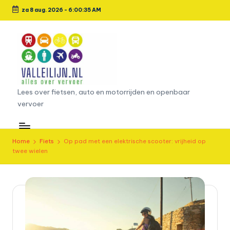
za 8 aug. 2026
-
6:00:36 AM
Ga
naar
de
inhoud
L
Lees over fietsen, auto en motorrijden en openbaar
vervoer
e
e
s
Home
Fiets
Op pad met een elektrische scooter: vrijheid op
twee wielen
o
v
e
r
fi