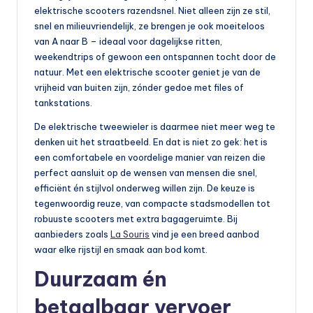
o
elektrische scooters razendsnel. Niet alleen zijn ze stil,
snel en milieuvriendelijk, ze brengen je ook moeiteloos
t
van A naar B – ideaal voor dagelijkse ritten,
o
weekendtrips of gewoon een ontspannen tocht door de
natuur. Met een elektrische scooter geniet je van de
rr
vrijheid van buiten zijn, zónder gedoe met files of
ij
tankstations.
d
De elektrische tweewieler is daarmee niet meer weg te
e
denken uit het straatbeeld. En dat is niet zo gek: het is
een comfortabele en voordelige manier van reizen die
n
perfect aansluit op de wensen van mensen die snel,
e
efficiënt én stijlvol onderweg willen zijn. De keuze is
tegenwoordig reuze, van compacte stadsmodellen tot
n
robuuste scooters met extra bagageruimte. Bij
o
aanbieders zoals
La Souris
vind je een breed aanbod
waar elke rijstijl en smaak aan bod komt.
p
Duurzaam én
e
betaalbaar vervoer
n