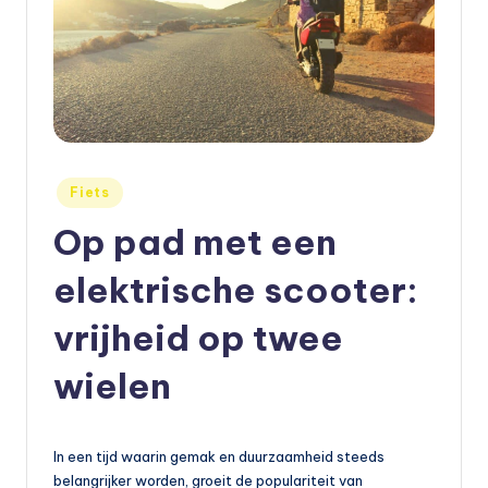
e
t
s
e
n
Geplaatst
Fiets
,
in
Op pad met een
a
elektrische scooter:
u
t
vrijheid op twee
o
wielen
e
n
In een tijd waarin gemak en duurzaamheid steeds
m
belangrijker worden, groeit de populariteit van