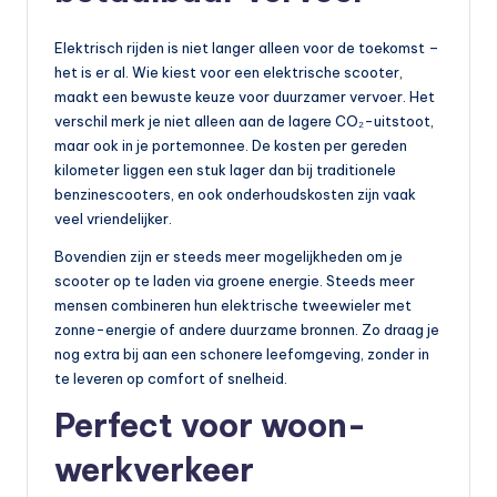
b
Elektrisch rijden is niet langer alleen voor de toekomst –
a
het is er al. Wie kiest voor een elektrische scooter,
a
maakt een bewuste keuze voor duurzamer vervoer. Het
verschil merk je niet alleen aan de lagere CO₂-uitstoot,
r
maar ook in je portemonnee. De kosten per gereden
v
kilometer liggen een stuk lager dan bij traditionele
benzinescooters, en ook onderhoudskosten zijn vaak
e
veel vriendelijker.
r
Bovendien zijn er steeds meer mogelijkheden om je
v
scooter op te laden via groene energie. Steeds meer
mensen combineren hun elektrische tweewieler met
o
zonne-energie of andere duurzame bronnen. Zo draag je
e
nog extra bij aan een schonere leefomgeving, zonder in
te leveren op comfort of snelheid.
r
Perfect voor woon-
werkverkeer