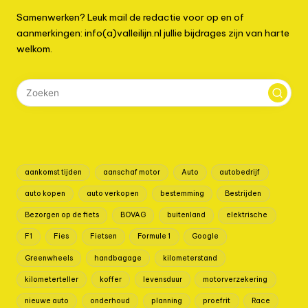
Samenwerken? Leuk mail de redactie voor op en of
aanmerkingen: info(a)valleilijn.nl jullie bijdrages zijn van harte
welkom.
aankomst tijden
aanschaf motor
Auto
autobedrijf
auto kopen
auto verkopen
bestemming
Bestrijden
Bezorgen op de fiets
BOVAG
buitenland
elektrische
F1
Fies
Fietsen
Formule 1
Google
Greenwheels
handbagage
kilometerstand
kilometerteller
koffer
levensduur
motorverzekering
nieuwe auto
onderhoud
planning
proefrit
Race