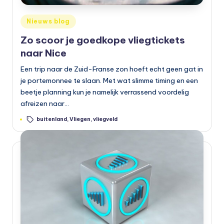
Geplaatst
Nieuws blog
in
Zo scoor je goedkope vliegtickets
naar Nice
Een trip naar de Zuid-Franse zon hoeft echt geen gat in
je portemonnee te slaan. Met wat slimme timing en een
beetje planning kun je namelijk verrassend voordelig
afreizen naar…
Tags:
buitenland
,
Vliegen
,
vliegveld