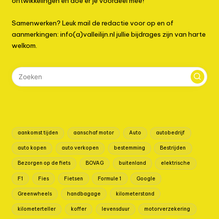
ontwikkelingen en doe er je voordeel mee!
Samenwerken? Leuk mail de redactie voor op en of
aanmerkingen: info(a)valleilijn.nl jullie bijdrages zijn van harte
welkom.
aankomst tijden
aanschaf motor
Auto
autobedrijf
auto kopen
auto verkopen
bestemming
Bestrijden
Bezorgen op de fiets
BOVAG
buitenland
elektrische
F1
Fies
Fietsen
Formule 1
Google
Greenwheels
handbagage
kilometerstand
kilometerteller
koffer
levensduur
motorverzekering