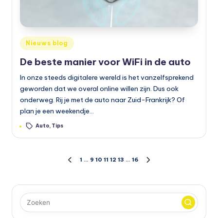
Geplaatst
Nieuws blog
in
De beste manier voor WiFi in de auto
In onze steeds digitalere wereld is het vanzelfsprekend
geworden dat we overal online willen zijn. Dus ook
onderweg. Rij je met de auto naar Zuid-Frankrijk? Of
plan je een weekendje…
Tags:
Auto
,
Tips
Berichten
1
…
9
10
11
12
13
…
16
VORIGE
VOLGENDE
PAGINA
PAGINA
paginering