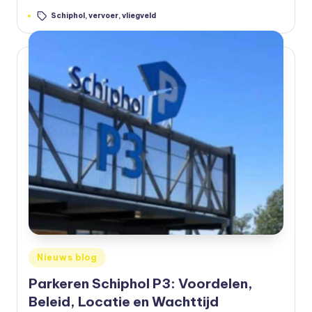
b
Tags:
Schiphol
,
vervoer
,
vliegveld
a
a
r
v
e
r
v
o
e
r
Geplaatst
Nieuws blog
in
Parkeren Schiphol P3: Voordelen,
Beleid, Locatie en Wachttijd