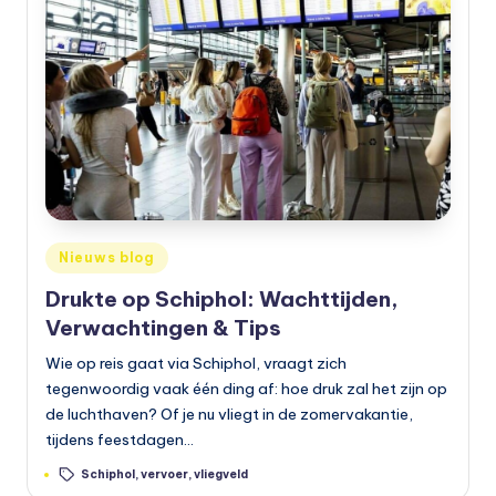
e
t
s
e
n
,
a
Geplaatst
Nieuws blog
in
u
Drukte op Schiphol: Wachttijden,
t
Verwachtingen & Tips
o
Wie op reis gaat via Schiphol, vraagt zich
tegenwoordig vaak één ding af: hoe druk zal het zijn op
e
de luchthaven? Of je nu vliegt in de zomervakantie,
n
tijdens feestdagen…
m
Tags:
Schiphol
,
vervoer
,
vliegveld