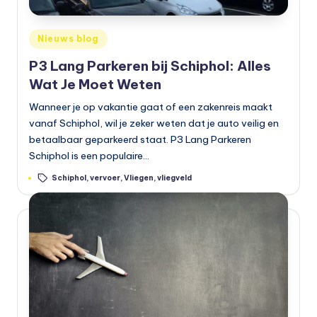
Geplaatst
Nieuws blog
in
P3 Lang Parkeren bij Schiphol: Alles
Wat Je Moet Weten
Wanneer je op vakantie gaat of een zakenreis maakt
vanaf Schiphol, wil je zeker weten dat je auto veilig en
betaalbaar geparkeerd staat. P3 Lang Parkeren
Schiphol is een populaire…
Tags:
Schiphol
,
vervoer
,
Vliegen
,
vliegveld