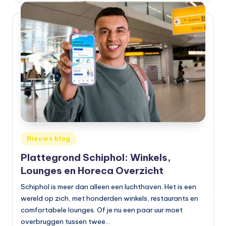
o
t
o
rr
ij
d
e
n
e
Geplaatst
Nieuws blog
in
n
Plattegrond Schiphol: Winkels,
o
Lounges en Horeca Overzicht
p
Schiphol is meer dan alleen een luchthaven. Het is een
wereld op zich, met honderden winkels, restaurants en
e
comfortabele lounges. Of je nu een paar uur moet
n
overbruggen tussen twee…