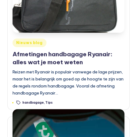
Geplaatst
Nieuws blog
in
Afmetingen handbagage Ryanair:
alles wat je moet weten
Reizen met Ryanair is populair vanwege de lage prijzen,
maar het is belangrijk om goed op de hoogte te zijn van
de regels rondom handbagage. Vooral de afmeting
handbagage Ryanair…
Tags:
handbagage
,
Tips