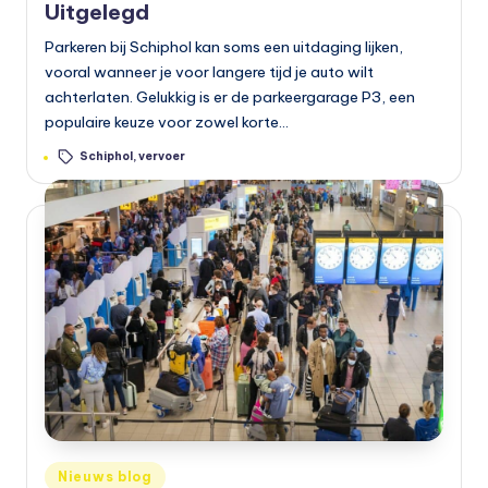
Uitgelegd
Parkeren bij Schiphol kan soms een uitdaging lijken,
vooral wanneer je voor langere tijd je auto wilt
achterlaten. Gelukkig is er de parkeergarage P3, een
populaire keuze voor zowel korte…
Tags:
Schiphol
,
vervoer
Geplaatst
Nieuws blog