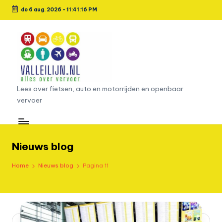
do 6 aug. 2026
-
11:41:17 PM
Ga
naar
de
inhoud
L
Lees over fietsen, auto en motorrijden en openbaar
vervoer
e
e
s
Nieuws blog
o
Home
Nieuws blog
Pagina 11
v
e
r
fi