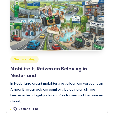
e
t
s
e
n
,
a
Geplaatst
Nieuws blog
in
u
Mobiliteit, Reizen en Beleving in
t
Nederland
o
In Nederland draait mobiliteit niet alleen om vervoer van
A naar B, maar ook om comfort, beleving en slimme
e
keuzes in het dagelijks leven. Van tanken met benzine en
n
diesel,…
m
Tags:
Schiphol
,
Tips