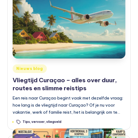
Geplaatst
Nieuws blog
in
Vliegtijd Curaçao – alles over duur,
routes en slimme reistips
Een reis naar Curaçao begint vaak met dezelfde vraag:
hoe lang is de vliegtijd naar Curaçao? Of je nu voor
vakantie, werk of familie reist, het is belangrijk om te…
Tags:
Tips
,
vervoer
,
vliegveld