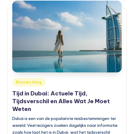
o
t
o
rr
ij
d
e
n
e
Geplaatst
Nieuws blog
in
n
Tijd in Dubai: Actuele Tijd,
o
Tijdsverschil en Alles Wat Je Moet
Weten
p
Dubai is een van de populairste reisbestemmingen ter
e
wereld. Veel reizigers zoeken dagelijks naar informatie
n
zoals hoe laat het is in Dubai, wat het tijdsverschil