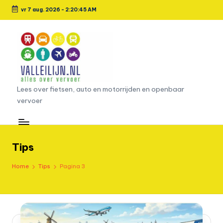
vr 7 aug. 2026
-
2:20:46 AM
Ga
naar
de
inhoud
L
Lees over fietsen, auto en motorrijden en openbaar
vervoer
e
e
s
Tips
o
Home
Tips
Pagina 3
v
e
r
fi