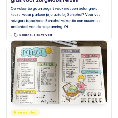
gids voor zorgeloos reizen
Op vakantie gaan begint vaak met een belangrijke
keuze: waar parkeer je je auto bij Schiphol? Voor veel
reizigers is parkeren Schiphol vakantie een essentieel
onderdeel van de reisplanning. Of…
Tags:
Schiphol
,
Tips
,
vervoer
Geplaatst
Nieuws blog
in