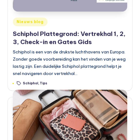
Geplaatst
Nieuws blog
in
Schiphol Plattegrond: Vertrekhal 1, 2,
3, Check-in en Gates Gids
Schiphol is een van de drukste luchthavens van Europa.
Zonder goede voorbereiding kan het vinden van je weg
lastig zijn. Een duidelijke Schiphol plattegrond helpt je
snel navigeren door vertrekhal…
Tags:
Schiphol
,
Tips