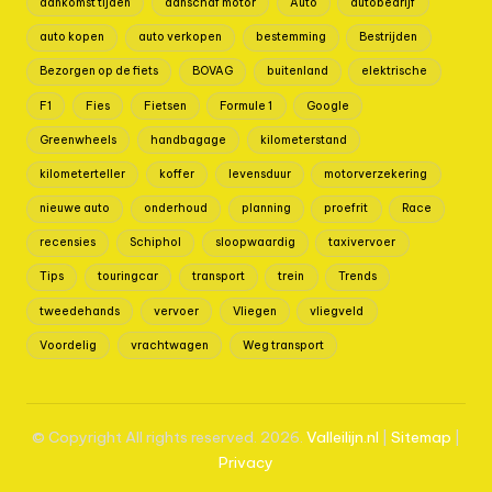
aankomst tijden
aanschaf motor
Auto
autobedrijf
auto kopen
auto verkopen
bestemming
Bestrijden
Bezorgen op de fiets
BOVAG
buitenland
elektrische
F1
Fies
Fietsen
Formule 1
Google
Greenwheels
handbagage
kilometerstand
kilometerteller
koffer
levensduur
motorverzekering
nieuwe auto
onderhoud
planning
proefrit
Race
recensies
Schiphol
sloopwaardig
taxivervoer
Tips
touringcar
transport
trein
Trends
tweedehands
vervoer
Vliegen
vliegveld
Voordelig
vrachtwagen
Weg transport
© Copyright All rights reserved. 2026.
Valleilijn.nl
|
Sitem
ap
|
Privacy