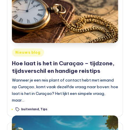
Geplaatst
Nieuws blog
in
Hoe laat is het in Curaçao – tijdzone,
tijdsverschil en handige reistips
Wanneer je een reis plant of contact hebt met iemand
op Curaçao, komt vaak dezelfde vraag naar boven: hoe
laat is het in Curaçao? Het lijkt een simpele vraag,
maar…
Tags:
buitenland
,
Tips