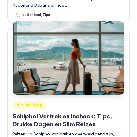
Nederland Dubai is en hoe…
b
Tags:
buitenland
,
Tips
a
a
r
v
e
r
v
o
e
Geplaatst
Nieuws blog
r
in
Schiphol Vertrek en Incheck: Tips,
Drukke Dagen en Slim Reizen
Reizen via Schiphol kan druk en overweldigend zijn,