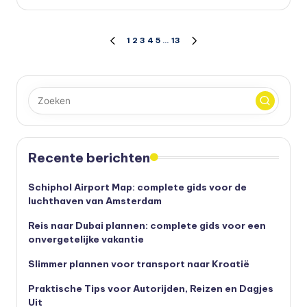
Berichten
1
2
3
4
5
…
13
VORIGE
VOLGENDE
PAGINA
PAGINA
paginering
Recente berichten
Schiphol Airport Map: complete gids voor de
luchthaven van Amsterdam
Reis naar Dubai plannen: complete gids voor een
onvergetelijke vakantie
Slimmer plannen voor transport naar Kroatië
Praktische Tips voor Autorijden, Reizen en Dagjes
Uit