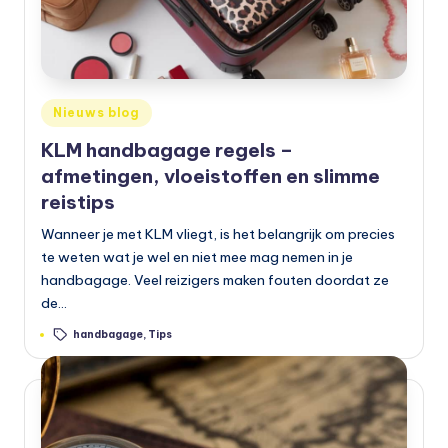
Geplaatst
Nieuws blog
in
KLM handbagage regels –
afmetingen, vloeistoffen en slimme
reistips
Wanneer je met KLM vliegt, is het belangrijk om precies
te weten wat je wel en niet mee mag nemen in je
handbagage. Veel reizigers maken fouten doordat ze
de…
Tags:
handbagage
,
Tips