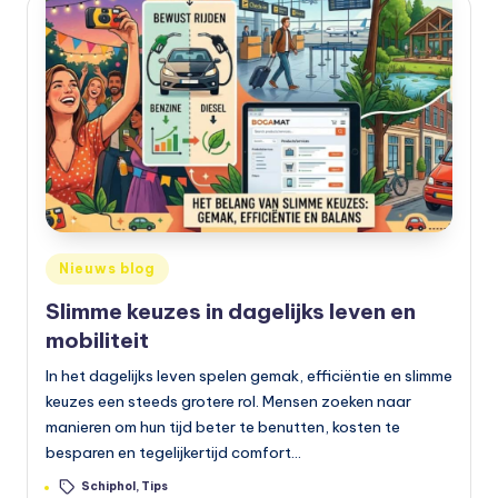
Geplaatst
Nieuws blog
in
Slimme keuzes in dagelijks leven en
mobiliteit
In het dagelijks leven spelen gemak, efficiëntie en slimme
keuzes een steeds grotere rol. Mensen zoeken naar
manieren om hun tijd beter te benutten, kosten te
besparen en tegelijkertijd comfort…
Tags:
Schiphol
,
Tips