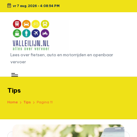
vr 7 aug. 2026
-
4:08:54 PM
Ga
naar
de
inhoud
L
Lees over fietsen, auto en motorrijden en openbaar
vervoer
e
e
s
Tips
o
Home
Tips
Pagina 11
v
e
r
fi