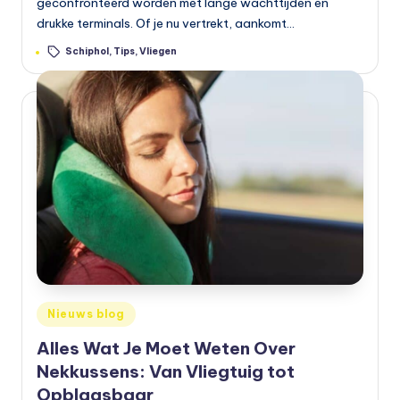
geconfronteerd worden met lange wachttijden en
drukke terminals. Of je nu vertrekt, aankomt…
Tags:
Schiphol
,
Tips
,
Vliegen
Geplaatst
Nieuws blog
in
Alles Wat Je Moet Weten Over
Nekkussens: Van Vliegtuig tot
Opblaasbaar