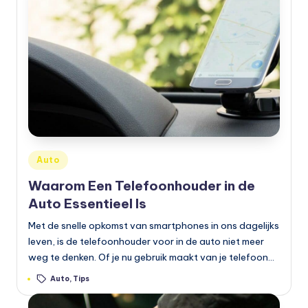
e
t
s
e
n
,
a
Geplaatst
Auto
in
u
Waarom Een Telefoonhouder in de
t
Auto Essentieel Is
o
Met de snelle opkomst van smartphones in ons dagelijks
leven, is de telefoonhouder voor in de auto niet meer
e
weg te denken. Of je nu gebruik maakt van je telefoon…
n
Tags:
Auto
,
Tips
m