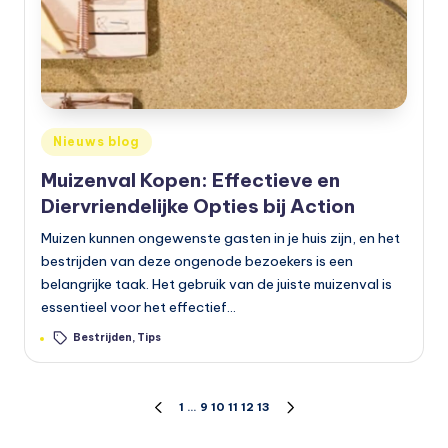
Geplaatst
Nieuws blog
in
Muizenval Kopen: Effectieve en
Diervriendelijke Opties bij Action
Muizen kunnen ongewenste gasten in je huis zijn, en het
bestrijden van deze ongenode bezoekers is een
belangrijke taak. Het gebruik van de juiste muizenval is
essentieel voor het effectief…
Tags:
Bestrijden
,
Tips
Berichten
1
…
9
10
11
12
13
VORIGE
VOLGENDE
PAGINA
PAGINA