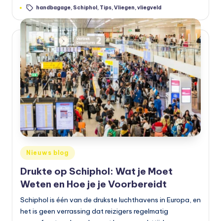
Tags:
handbagage
,
Schiphol
,
Tips
,
Vliegen
,
vliegveld
Geplaatst
Nieuws blog
in
Drukte op Schiphol: Wat je Moet
Weten en Hoe je je Voorbereidt
Schiphol is één van de drukste luchthavens in Europa, en
het is geen verrassing dat reizigers regelmatig