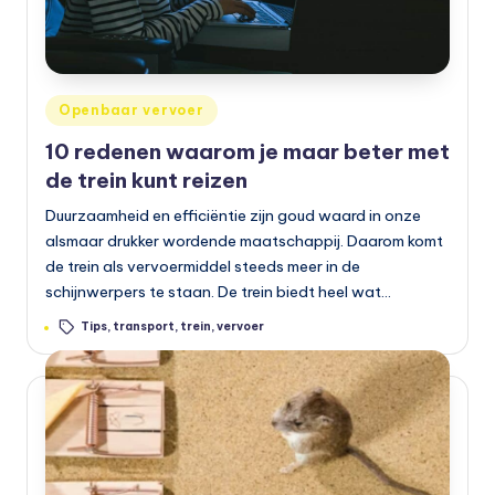
Geplaatst
Openbaar vervoer
in
10 redenen waarom je maar beter met
de trein kunt reizen
Duurzaamheid en efficiëntie zijn goud waard in onze
alsmaar drukker wordende maatschappij. Daarom komt
de trein als vervoermiddel steeds meer in de
schijnwerpers te staan. De trein biedt heel wat…
Tags:
Tips
,
transport
,
trein
,
vervoer