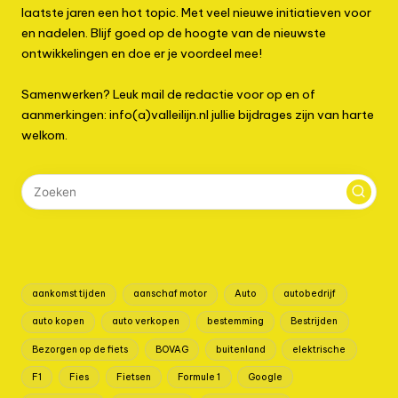
laatste jaren een hot topic. Met veel nieuwe initiatieven voor
en nadelen. Blijf goed op de hoogte van de nieuwste
ontwikkelingen en doe er je voordeel mee!
Samenwerken? Leuk mail de redactie voor op en of
aanmerkingen: info(a)valleilijn.nl jullie bijdrages zijn van harte
welkom.
aankomst tijden
aanschaf motor
Auto
autobedrijf
auto kopen
auto verkopen
bestemming
Bestrijden
Bezorgen op de fiets
BOVAG
buitenland
elektrische
F1
Fies
Fietsen
Formule 1
Google