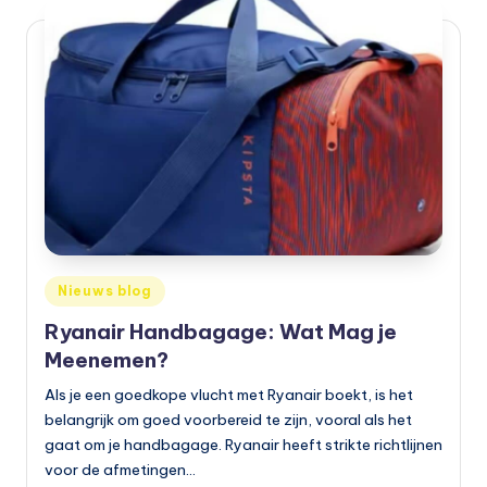
b
a
a
r
v
e
r
v
Geplaatst
Nieuws blog
o
in
Ryanair Handbagage: Wat Mag je
e
Meenemen?
r
Als je een goedkope vlucht met Ryanair boekt, is het
belangrijk om goed voorbereid te zijn, vooral als het
gaat om je handbagage. Ryanair heeft strikte richtlijnen
voor de afmetingen…