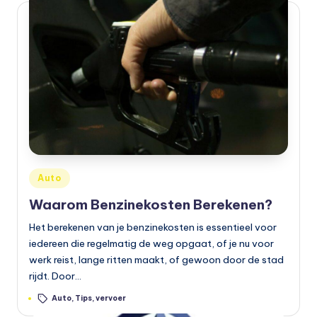
o
t
o
rr
ij
d
e
n
Geplaatst
Auto
e
in
Waarom Benzinekosten Berekenen?
n
Het berekenen van je benzinekosten is essentieel voor
o
iedereen die regelmatig de weg opgaat, of je nu voor
werk reist, lange ritten maakt, of gewoon door de stad
p
rijdt. Door…
e
Tags:
Auto
,
Tips
,
vervoer
n