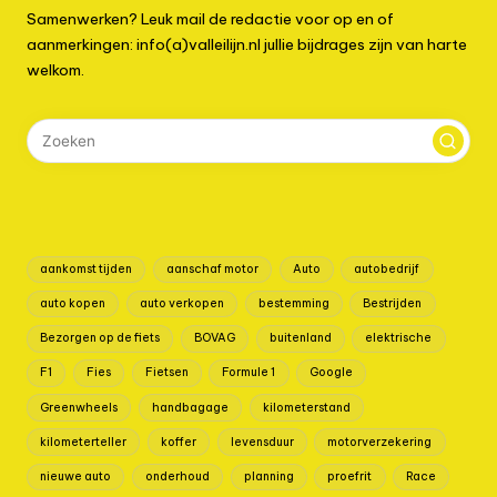
Samenwerken? Leuk mail de redactie voor op en of
aanmerkingen: info(a)valleilijn.nl jullie bijdrages zijn van harte
welkom.
aankomst tijden
aanschaf motor
Auto
autobedrijf
auto kopen
auto verkopen
bestemming
Bestrijden
Bezorgen op de fiets
BOVAG
buitenland
elektrische
F1
Fies
Fietsen
Formule 1
Google
Greenwheels
handbagage
kilometerstand
kilometerteller
koffer
levensduur
motorverzekering
nieuwe auto
onderhoud
planning
proefrit
Race