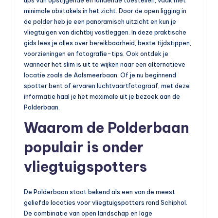
ups van opstijgende en landende toestellen, vaak met
o
minimale obstakels in het zicht. Door de open ligging in
t
de polder heb je een panoramisch uitzicht en kun je
vliegtuigen van dichtbij vastleggen. In deze praktische
o
gids lees je alles over bereikbaarheid, beste tijdstippen,
rr
voorzieningen en fotografie-tips. Ook ontdek je
wanneer het slim is uit te wijken naar een alternatieve
ij
locatie zoals de Aalsmeerbaan. Of je nu beginnend
d
spotter bent of ervaren luchtvaartfotograaf, met deze
informatie haal je het maximale uit je bezoek aan de
e
Polderbaan.
n
Waarom de Polderbaan
e
populair is onder
n
vliegtuigspotters
o
p
De Polderbaan staat bekend als een van de meest
e
geliefde locaties voor vliegtuigspotters rond Schiphol.
n
De combinatie van open landschap en lage