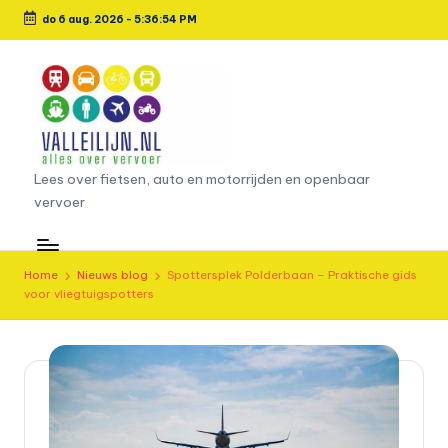
do 6 aug. 2026
-
5:36:55 PM
Ga
naar
de
inhoud
L
Lees over fietsen, auto en motorrijden en openbaar
vervoer
e
e
s
Home
Nieuws blog
Spottersplek Polderbaan – Praktische gids
voor vliegtuigspotters
o
v
e
r
fi