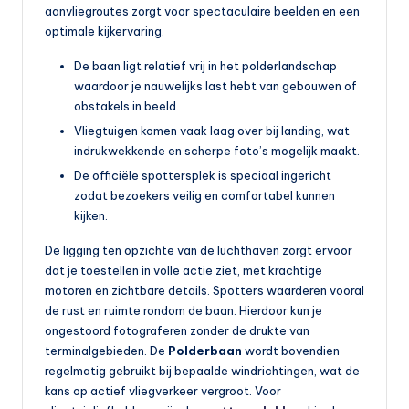
aanvliegroutes zorgt voor spectaculaire beelden en een
b
optimale kijkervaring.
a
De baan ligt relatief vrij in het polderlandschap
a
waardoor je nauwelijks last hebt van gebouwen of
obstakels in beeld.
r
Vliegtuigen komen vaak laag over bij landing, wat
v
indrukwekkende en scherpe foto’s mogelijk maakt.
e
De officiële spottersplek is speciaal ingericht
zodat bezoekers veilig en comfortabel kunnen
r
kijken.
v
De ligging ten opzichte van de luchthaven zorgt ervoor
o
dat je toestellen in volle actie ziet, met krachtige
e
motoren en zichtbare details. Spotters waarderen vooral
de rust en ruimte rondom de baan. Hierdoor kun je
r
ongestoord fotograferen zonder de drukte van
terminalgebieden. De
Polderbaan
wordt bovendien
regelmatig gebruikt bij bepaalde windrichtingen, wat de
kans op actief vliegverkeer vergroot. Voor