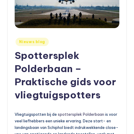
e
t
s
e
Geplaatst
Nieuws blog
in
n
Spottersplek
,
Polderbaan –
a
u
Praktische gids voor
t
vliegtuigspotters
o
e
Vliegtuigspotten bij de
spottersplek Polderbaan
is voor
n
veel liefhebbers een unieke ervaring. Deze start- en
m
landingsbaan van Schiphol biedt indrukwekkende close-