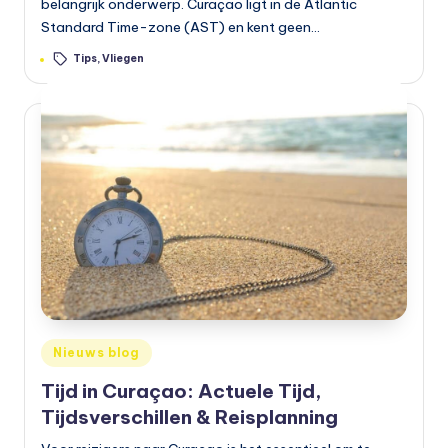
belangrijk onderwerp. Curaçao ligt in de Atlantic
Standard Time-zone (AST) en kent geen…
Tags:
Tips
,
Vliegen
Geplaatst
Nieuws blog
in
Tijd in Curaçao: Actuele Tijd,
Tijdsverschillen & Reisplanning