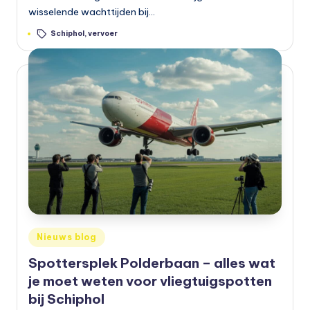
wisselende wachttijden bij…
b
Tags:
Schiphol
,
vervoer
a
a
r
v
e
r
v
o
e
Geplaatst
Nieuws blog
r
in
Spottersplek Polderbaan – alles wat
je moet weten voor vliegtuigspotten
bij Schiphol