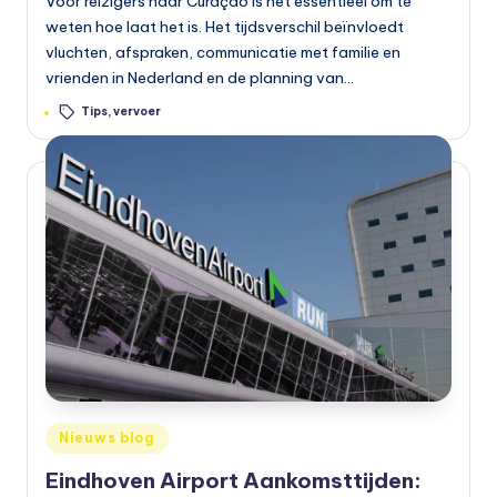
Voor reizigers naar Curaçao is het essentieel om te
weten hoe laat het is. Het tijdsverschil beïnvloedt
vluchten, afspraken, communicatie met familie en
vrienden in Nederland en de planning van…
Tags:
Tips
,
vervoer
Geplaatst
Nieuws blog
in
Eindhoven Airport Aankomsttijden: