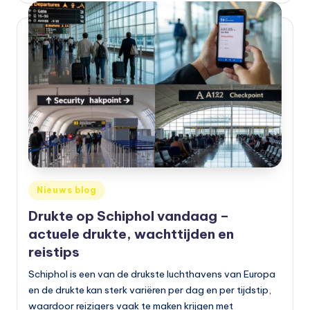
o
t
o
rr
ij
d
e
n
e
Geplaatst
Nieuws blog
in
n
Drukte op Schiphol vandaag –
o
actuele drukte, wachttijden en
reistips
p
Schiphol is een van de drukste luchthavens van Europa
e
en de drukte kan sterk variëren per dag en per tijdstip,
n
waardoor reizigers vaak te maken krijgen met