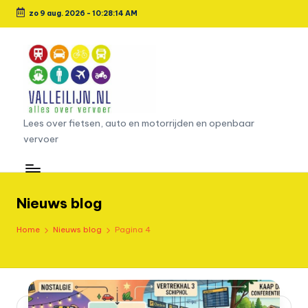
zo 9 aug. 2026
-
10:28:15 AM
Ga
naar
de
inhoud
L
Lees over fietsen, auto en motorrijden en openbaar
vervoer
e
e
s
Nieuws blog
o
Home
Nieuws blog
Pagina 4
v
e
r
fi