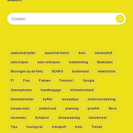
aankomst tijden
aanschaf motor
Auto
autobedrijf
auto kopen
auto verkopen
bestemming
Bestrijden
Bezorgen op de fiets
BOVAG
buitenland
elektrische
F1
Fies
Fietsen
Formule 1
Google
Greenwheels
handbagage
kilometerstand
kilometerteller
koffer
levensduur
motorverzekering
nieuwe auto
onderhoud
planning
proefrit
Race
recensies
Schiphol
sloopwaardig
taxivervoer
Tips
touringcar
transport
trein
Trends