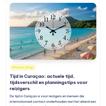
Geplaatst
Nieuws blog
in
Tijd in Curaçao: actuele tijd,
tijdsverschil en planningstips voor
reizigers
De tijd in Curaçao is voor reizigers en mensen die
internationaal contact onderhouden met het eiland een