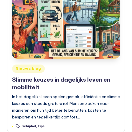
e
t
s
e
n
,
a
Geplaatst
Nieuws blog
in
u
Slimme keuzes in dagelijks leven en
t
mobiliteit
o
In het dagelijks leven spelen gemak, efficiëntie en slimme
keuzes een steeds grotere rol. Mensen zoeken naar
e
manieren om hun tijd beter te benutten, kosten te
n
besparen en tegelijkertijd comfort…
m
Tags:
Schiphol
,
Tips