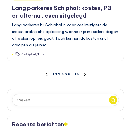
in
Lang parkeren Schiphol: kosten, P3
en alternatieven uitgelegd
Lang parkeren bij Schiphol is voor veel reizigers de
meest praktische oplossing wanneer je meerdere dagen
of weken op reis gaat. Toch kunnen de kosten snel
oplopen als je niet…
Tags:
Schiphol
,
Tips
Berichten
1
2
3
4
5
6
…
16
VORIGE
VOLGENDE
PAGINA
PAGINA
paginering
Recente berichten