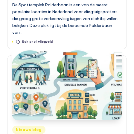
De Spottersplek Polderbaan is een van de meest
populaire locaties in Nederland voor vliegtuigspotters
die graag grote verkeersvliegtuigen van dichtbij willen
bekijken. Deze plek ligt bij de beroemde Polderbaan
van…
Tags:
Schiphol
,
vliegveld
Geplaatst
Nieuws blog