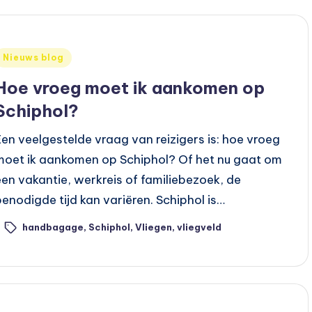
Geplaatst
Nieuws blog
n
Hoe vroeg moet ik aankomen op
Schiphol?
Een veelgestelde vraag van reizigers is: hoe vroeg
moet ik aankomen op Schiphol? Of het nu gaat om
een vakantie, werkreis of familiebezoek, de
benodigde tijd kan variëren. Schiphol is…
handbagage
,
Schiphol
,
Vliegen
,
vliegveld
ags: