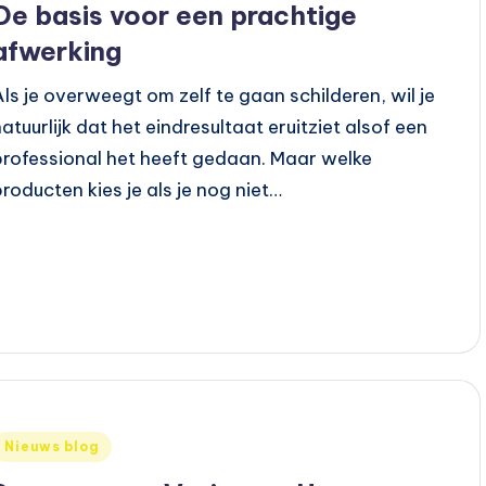
De basis voor een prachtige
afwerking
Als je overweegt om zelf te gaan schilderen, wil je
natuurlijk dat het eindresultaat eruitziet alsof een
professional het heeft gedaan. Maar welke
producten kies je als je nog niet…
Geplaatst
Nieuws blog
n