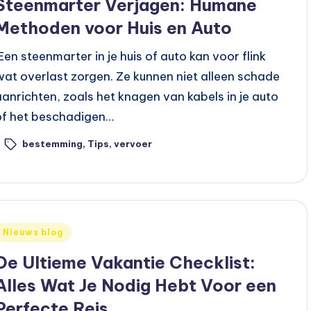
Steenmarter Verjagen: Humane
Methoden voor Huis en Auto
Een steenmarter in je huis of auto kan voor flink
wat overlast zorgen. Ze kunnen niet alleen schade
aanrichten, zoals het knagen van kabels in je auto
of het beschadigen…
bestemming
,
Tips
,
vervoer
ags:
Geplaatst
Nieuws blog
n
De Ultieme Vakantie Checklist:
Alles Wat Je Nodig Hebt Voor een
Perfecte Reis