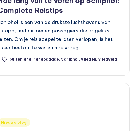
Hoe lang van te voren op Schiphol:
Complete Reistips
Schiphol is een van de drukste luchthavens van
Europa, met miljoenen passagiers die dagelijks
reizen. Om je reis soepel te laten verlopen, is het
essentieel om te weten hoe vroeg…
buitenland
,
handbagage
,
Schiphol
,
Vliegen
,
vliegveld
ags:
Geplaatst
Nieuws blog
n