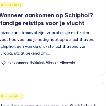
Geplaatst
Nieuws blog
n
Wanneer aankomen op Schiphol?
Handige reistips voor je vlucht
eizen kan stressvol zijn, vooral als je niet zeker
weet hoe veel tijd je nodig hebt op de luchthaven.
Schiphol, een van de drukste luchthavens van
Europa, staat bekend om…
handbagage
,
Schiphol
,
Vliegen
,
vliegveld
ags:
Geplaatst
Nieuws blog
n