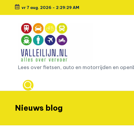
vr 7 aug. 2026
-
2:29:30 AM
Ga
naar
de
inhoud
L
Lees over fietsen, auto en motorrijden en ope
e
e
s
Nieuws blog
o
v