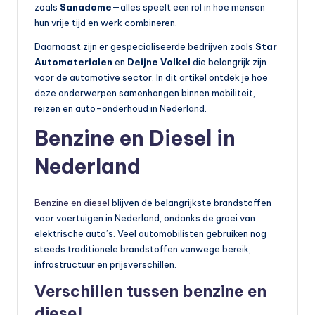
o
zoals
Sanadome
—alles speelt een rol in hoe mensen
hun vrije tijd en werk combineren.
t
Daarnaast zijn er gespecialiseerde bedrijven zoals
Star
o
Automaterialen
en
Deijne Volkel
die belangrijk zijn
rr
voor de automotive sector. In dit artikel ontdek je hoe
deze onderwerpen samenhangen binnen mobiliteit,
ij
reizen en auto-onderhoud in Nederland.
d
Benzine en Diesel in
e
Nederland
n
e
Benzine en diesel
blijven de belangrijkste brandstoffen
n
voor voertuigen in Nederland, ondanks de groei van
elektrische auto’s. Veel automobilisten gebruiken nog
o
steeds traditionele brandstoffen vanwege bereik,
p
infrastructuur en prijsverschillen.
e
Verschillen tussen benzine en
n
diesel