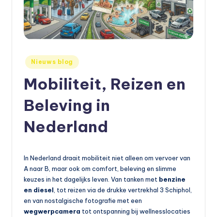
e
t
s
e
Geplaatst
Nieuws blog
in
n
Mobiliteit, Reizen en
,
Beleving in
a
Nederland
u
t
o
In Nederland draait mobiliteit niet alleen om vervoer van
A naar B, maar ook om comfort, beleving en slimme
e
keuzes in het dagelijks leven. Van tanken met
benzine
n
en diesel
, tot reizen via de drukke vertrekhal 3 Schiphol,
en van nostalgische fotografie met een
m
wegwerpcamera
tot ontspanning bij wellnesslocaties