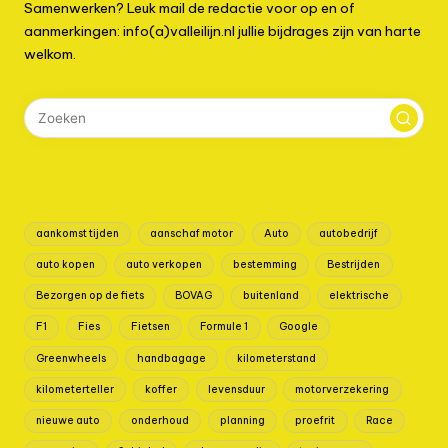
Samenwerken? Leuk mail de redactie voor op en of
aanmerkingen: info(a)valleilijn.nl jullie bijdrages zijn van harte
welkom.
aankomst tijden
aanschaf motor
Auto
autobedrijf
auto kopen
auto verkopen
bestemming
Bestrijden
Bezorgen op de fiets
BOVAG
buitenland
elektrische
F1
Fies
Fietsen
Formule 1
Google
Greenwheels
handbagage
kilometerstand
kilometerteller
koffer
levensduur
motorverzekering
nieuwe auto
onderhoud
planning
proefrit
Race