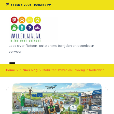
za 8 aug. 2026
-
10:03:44 PM
Ga
naar
de
inhoud
L
Lees over fietsen, auto en motorrijden en openbaar
vervoer
e
e
s
Home
Nieuws blog
Mobiliteit, Reizen en Beleving in Nederland
o
v
e
r
fi