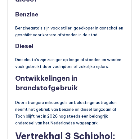
b
Benzine
a
a
Benzineauto’s zijn vaak stiller, goedkoper in aanschaf en
geschikt voor kortere afstanden in de stad.
r
Diesel
v
e
Dieselauto’s zijn zuiniger op lange afstanden en worden
vaak gebruikt door veelrijders of zakelijke rijders.
r
Ontwikkelingen in
v
brandstofgebruik
o
e
Door strengere milieuregels en belastingmaatregelen
r
neemt het gebruik van benzine en diesel langzaam af.
Toch blijft het in 2026 nog steeds een belangrijk
onderdeel van het Nederlandse wagenpark.
Vertrekhal 3 Schiphol: